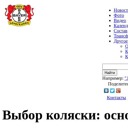
Новос
Фото
Видео
Календ
Состав
Транс
Другое
О
К
К
Найти
Например:
"
Поделитес
Контакты
Выбор коляски: ос