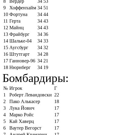
8
Вердер
34
53
9
Хоффенхайм
34
51
10
Фортуна
34
44
11
Герта
34
43
12
Майнц
34
43
13
Фрайбург
34
36
14
Шальке-04
34
33
15
Аугсбург
34
32
16
Штутгарт
34
28
17
Ганновер-96
34
21
18
Нюрнберг
34
19
Бомбардиры:
№
Игрок
Г
1
Роберт Левандовски
22
2
Пако Алькасер
18
3
Лука Йович
17
4
Марко Ройс
17
5
Кай Хаверц
17
6
Ваутер Вегорст
17
7
Андрей Крамарич
17