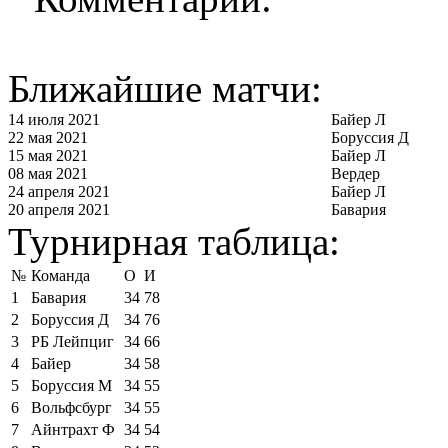
Ближайшие матчи:
14 июля 2021
Байер Л
22 мая 2021
Боруссия Д
15 мая 2021
Байер Л
08 мая 2021
Вердер
24 апреля 2021
Байер Л
20 апреля 2021
Бавария
Турнирная таблица:
№
Команда
О
И
1
Бавария
34
78
2
Боруссия Д
34
76
3
РБ Лейпциг
34
66
4
Байер
34
58
5
Боруссия М
34
55
6
Вольфсбург
34
55
7
Айнтрахт Ф
34
54