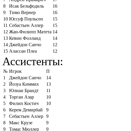
8
Исак Бельфодиль
16
9
Тимо Вернер
16
10
Юссуф Поульсен
15
11
Себастьен Аллер
15
12
Жан-Филипп Матета
14
13
Кевин Фолланд
14
14
Джейдон Санчо
12
15
Алассан Плеа
12
Ассистенты:
№
Игрок
П
1
Джейдон Санчо
14
2
Йозуа Киммих
13
3
Юлиан Брандт
11
4
Торган Азар
10
5
Филип Костич
10
6
Керем Демирбай
9
7
Себастьен Аллер
9
8
Макс Крузе
9
9
Томас Мюллер
9