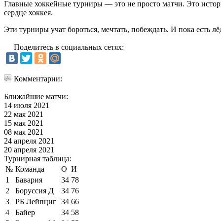
Главные хоккейные турниры — это не просто матчи. Это истор
сердце хоккея.
Эти турниры учат бороться, мечтать, побеждать. И пока есть л
Поделитесь в социальных сетях:
Комментарии:
Ближайшие матчи:
14 июля 2021
22 мая 2021
15 мая 2021
08 мая 2021
24 апреля 2021
20 апреля 2021
Турнирная таблица:
№
Команда
О
И
1
Бавария
34
78
2
Боруссия Д
34
76
3
РБ Лейпциг
34
66
4
Байер
34
58