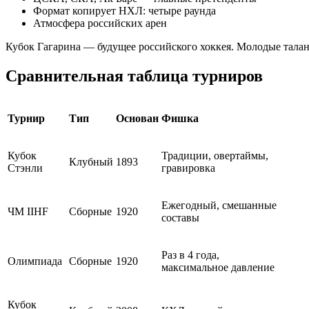
Формат копирует НХЛ: четыре раунда
Атмосфера российских арен
Кубок Гагарина — будущее российского хоккея. Молодые талант
Сравнительная таблица турниров
Турнир
Тип
Основан
Фишка
Кубок
Традиции, овертаймы,
Клубный
1893
Стэнли
гравировка
Ежегодный, смешанные
ЧМ IIHF
Сборные
1920
составы
Раз в 4 года,
Олимпиада
Сборные
1920
максимальное давление
Кубок