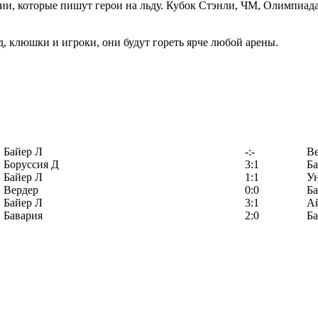
ии, которые пишут герои на льду. Кубок Стэнли, ЧМ, Олимпиад
ёд, клюшки и игроки, они будут гореть ярче любой арены.
Байер Л
-:-
Ве
Боруссия Д
3:1
Ба
Байер Л
1:1
У
Вердер
0:0
Ба
Байер Л
3:1
А
Бавария
2:0
Ба