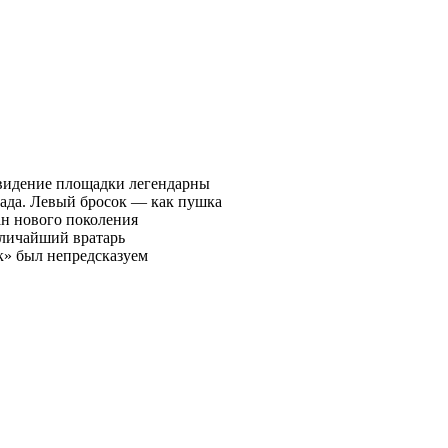
 видение площадки легендарны
да. Левый бросок — как пушка
ан нового поколения
личайший вратарь
к» был непредсказуем