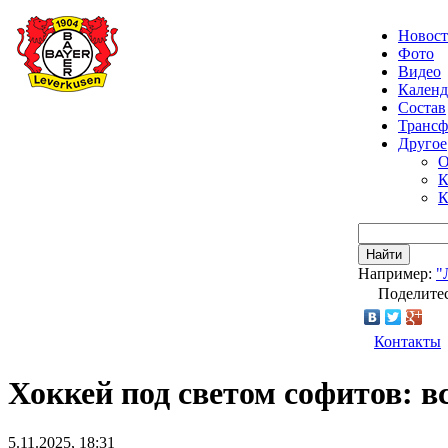
Новос
Фото
Видео
Календ
Состав
Транс
Другое
О
К
К
Найти
Например:
"
Поделитес
Контакты
Хоккей под светом софитов: в
5.11.2025, 18:31