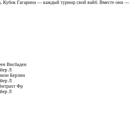
а, Кубок Гагарина — каждый турнир свой вайб. Вместе они —
ен Висбаден
йер Л
нион Берлин
йер Л
йнтрахт Фр
йер Л