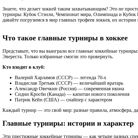
Знаете, что делает хоккей таким захватывающим? Это не просто
турниры: Кубок Стэнли, Чемпионат мира, Олимпиада и Кубок Г
давайте погрузимся в мир главных трофеев хоккея, их истории 
Что такое главные турниры в хоккее
Представьте, что вы выиграли все главные хоккейные турниры
Эвереста. Только избранные смогли это провернуть.
Кто входит в клуб:
Валерий Харламов (СССР) — легенда 70-х
Владислав Третьяк (СССР) — величайший вратарь
Александр Овечкин (Россия) — современная икона
Сидни Кросби (Канада) — капитан нового поколения
Патрик Кейн (США) — снайпер с характером
Каждый турнир — это свой мир: разные правила, атмосфера, да
Главные турниры: истории и характер
Эти престижные хоккейные турниры — как четыре разных спек