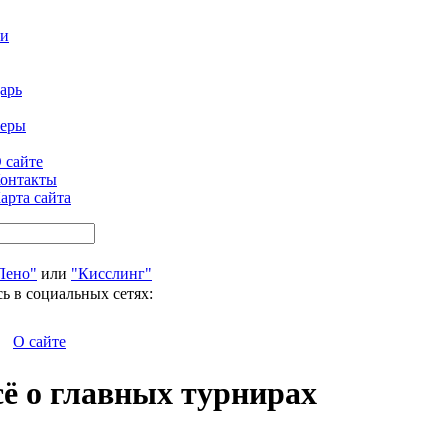
ти
арь
феры
 сайте
онтакты
арта сайта
Лено"
или
"Кисслинг"
ь в социальных сетях:
О сайте
сё о главных турнирах