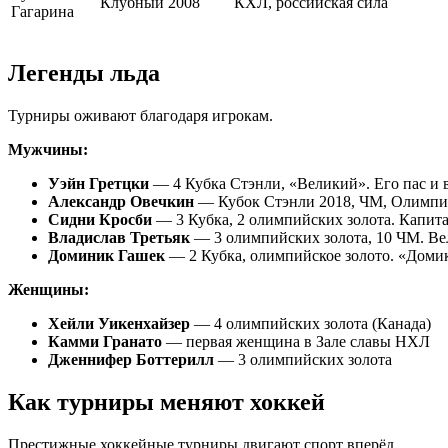
Клубный
2008
КХЛ, российская сила
Гагарина
Легенды льда
Турниры оживают благодаря игрокам.
Мужчины:
Уэйн Гретцки
— 4 Кубка Стэнли, «Великий». Его пас и
Александр Овечкин
— Кубок Стэнли 2018, ЧМ, Олимпиа
Сидни Кросби
— 3 Кубка, 2 олимпийских золота. Капит
Владислав Третьяк
— 3 олимпийских золота, 10 ЧМ. Ве
Доминик Гашек
— 2 Кубка, олимпийское золото. «Доми
Женщины:
Хейли Уикенхайзер
— 4 олимпийских золота (Канада)
Камми Гранато
— первая женщина в Зале славы НХЛ
Дженнифер Боттерилл
— 3 олимпийских золота
Как турниры меняют хоккей
Престижные хоккейные турниры двигают спорт вперёд.