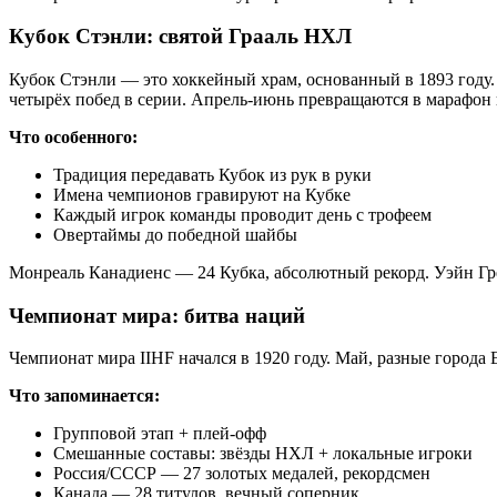
Кубок Стэнли: святой Грааль НХЛ
Кубок Стэнли — это хоккейный храм, основанный в 1893 году
четырёх побед в серии. Апрель-июнь превращаются в марафон
Что особенного:
Традиция передавать Кубок из рук в руки
Имена чемпионов гравируют на Кубке
Каждый игрок команды проводит день с трофеем
Овертаймы до победной шайбы
Монреаль Канадиенс — 24 Кубка, абсолютный рекорд. Уэйн Гре
Чемпионат мира: битва наций
Чемпионат мира IIHF начался в 1920 году. Май, разные города
Что запоминается:
Групповой этап + плей-офф
Смешанные составы: звёзды НХЛ + локальные игроки
Россия/СССР — 27 золотых медалей, рекордсмен
Канада — 28 титулов, вечный соперник