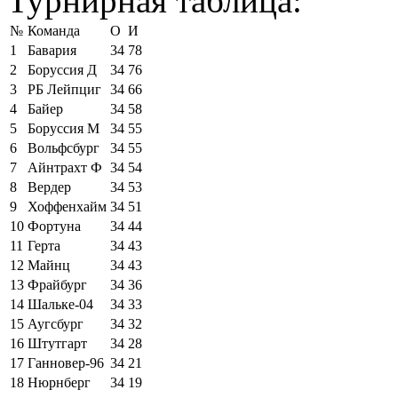
Турнирная таблица:
№
Команда
О
И
1
Бавария
34
78
2
Боруссия Д
34
76
3
РБ Лейпциг
34
66
4
Байер
34
58
5
Боруссия М
34
55
6
Вольфсбург
34
55
7
Айнтрахт Ф
34
54
8
Вердер
34
53
9
Хоффенхайм
34
51
10
Фортуна
34
44
11
Герта
34
43
12
Майнц
34
43
13
Фрайбург
34
36
14
Шальке-04
34
33
15
Аугсбург
34
32
16
Штутгарт
34
28
17
Ганновер-96
34
21
18
Нюрнберг
34
19