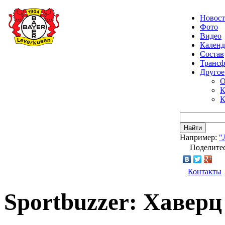
Новос
Фото
Видео
Календ
Состав
Транс
Другое
О
К
К
Найти
Например:
"
Поделитес
Контакты
Sportbuzzer: Хаверц