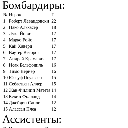
Бомбардиры:
№
Игрок
Г
1
Роберт Левандовски
22
2
Пако Алькасер
18
3
Лука Йович
17
4
Марко Ройс
17
5
Кай Хаверц
17
6
Ваутер Вегорст
17
7
Андрей Крамарич
17
8
Исак Бельфодиль
16
9
Тимо Вернер
16
10
Юссуф Поульсен
15
11
Себастьен Аллер
15
12
Жан-Филипп Матета
14
13
Кевин Фолланд
14
14
Джейдон Санчо
12
15
Алассан Плеа
12
Ассистенты: