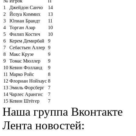
№
Игрок
П
1
Джейдон Санчо
14
2
Йозуа Киммих
13
3
Юлиан Брандт
11
4
Торган Азар
10
5
Филип Костич
10
6
Керем Демирбай
9
7
Себастьен Аллер
9
8
Макс Крузе
9
9
Томас Мюллер
9
10
Кевин Фолланд
9
11
Марко Ройс
8
12
Флориан Нойхаус
8
13
Эмиль Форсберг
7
14
Чарлес Арангис
7
15
Кевин Штёгер
7
Наша группа Вконтакте
Лента новостей: