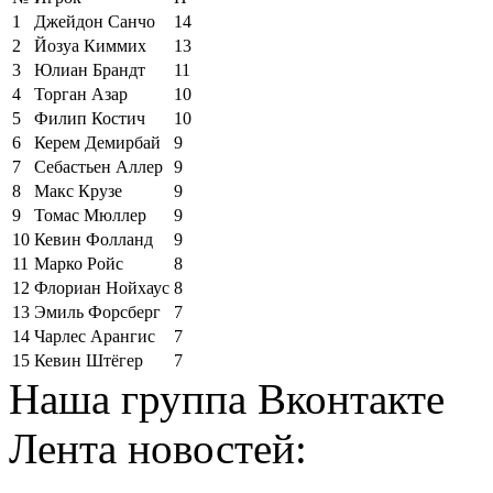
1
Джейдон Санчо
14
2
Йозуа Киммих
13
3
Юлиан Брандт
11
4
Торган Азар
10
5
Филип Костич
10
6
Керем Демирбай
9
7
Себастьен Аллер
9
8
Макс Крузе
9
9
Томас Мюллер
9
10
Кевин Фолланд
9
11
Марко Ройс
8
12
Флориан Нойхаус
8
13
Эмиль Форсберг
7
14
Чарлес Арангис
7
15
Кевин Штёгер
7
Наша группа Вконтакте
Лента новостей: