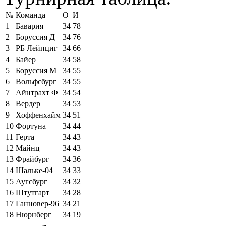
№
Команда
О
И
1
Бавария
34
78
2
Боруссия Д
34
76
3
РБ Лейпциг
34
66
4
Байер
34
58
5
Боруссия М
34
55
6
Вольфсбург
34
55
7
Айнтрахт Ф
34
54
8
Вердер
34
53
9
Хоффенхайм
34
51
10
Фортуна
34
44
11
Герта
34
43
12
Майнц
34
43
13
Фрайбург
34
36
14
Шальке-04
34
33
15
Аугсбург
34
32
16
Штутгарт
34
28
17
Ганновер-96
34
21
18
Нюрнберг
34
19