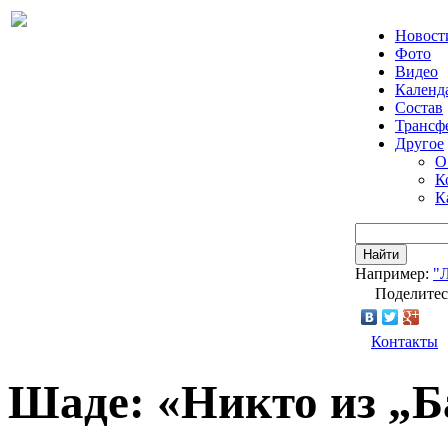
Новост
Фото
Видео
Календ
Состав
Трансф
Другое
О
К
К
Найти
Например:
"
Поделитес
Контакты
Шаде: «Никто из „Б