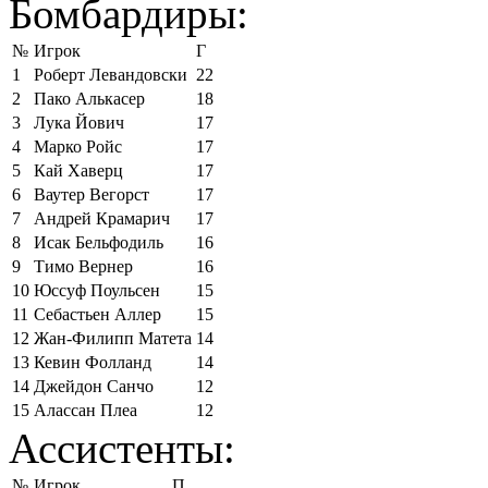
Бомбардиры:
№
Игрок
Г
1
Роберт Левандовски
22
2
Пако Алькасер
18
3
Лука Йович
17
4
Марко Ройс
17
5
Кай Хаверц
17
6
Ваутер Вегорст
17
7
Андрей Крамарич
17
8
Исак Бельфодиль
16
9
Тимо Вернер
16
10
Юссуф Поульсен
15
11
Себастьен Аллер
15
12
Жан-Филипп Матета
14
13
Кевин Фолланд
14
14
Джейдон Санчо
12
15
Алассан Плеа
12
Ассистенты:
№
Игрок
П