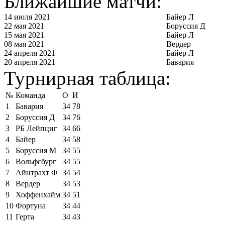
Ближайшие матчи:
14 июля 2021
Байер Л
22 мая 2021
Боруссия Д
15 мая 2021
Байер Л
08 мая 2021
Вердер
24 апреля 2021
Байер Л
20 апреля 2021
Бавария
Турнирная таблица:
№
Команда
О
И
1
Бавария
34
78
2
Боруссия Д
34
76
3
РБ Лейпциг
34
66
4
Байер
34
58
5
Боруссия М
34
55
6
Вольфсбург
34
55
7
Айнтрахт Ф
34
54
8
Вердер
34
53
9
Хоффенхайм
34
51
10
Фортуна
34
44
11
Герта
34
43