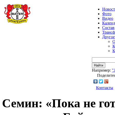
Новос
Фото
Видео
Календ
Состав
Транс
Другое
О
К
К
Найти
Например:
"
Поделитес
Контакты
Семин: «Пока не гот