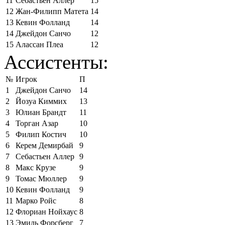
11
Себастьен Аллер
15
12
Жан-Филипп Матета
14
13
Кевин Фолланд
14
14
Джейдон Санчо
12
15
Алассан Плеа
12
Ассистенты:
№
Игрок
П
1
Джейдон Санчо
14
2
Йозуа Киммих
13
3
Юлиан Брандт
11
4
Торган Азар
10
5
Филип Костич
10
6
Керем Демирбай
9
7
Себастьен Аллер
9
8
Макс Крузе
9
9
Томас Мюллер
9
10
Кевин Фолланд
9
11
Марко Ройс
8
12
Флориан Нойхаус
8
13
Эмиль Форсберг
7