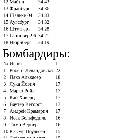
12
Майнц
34
43
13
Фрайбург
34
36
14
Шальке-04
34
33
15
Аугсбург
34
32
16
Штутгарт
34
28
17
Ганновер-96
34
21
18
Нюрнберг
34
19
Бомбардиры:
№
Игрок
Г
1
Роберт Левандовски
22
2
Пако Алькасер
18
3
Лука Йович
17
4
Марко Ройс
17
5
Кай Хаверц
17
6
Ваутер Вегорст
17
7
Андрей Крамарич
17
8
Исак Бельфодиль
16
9
Тимо Вернер
16
10
Юссуф Поульсен
15