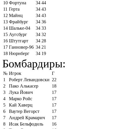
10
Фортуна
34
44
11
Герта
34
43
12
Майнц
34
43
13
Фрайбург
34
36
14
Шальке-04
34
33
15
Аугсбург
34
32
16
Штутгарт
34
28
17
Ганновер-96
34
21
18
Нюрнберг
34
19
Бомбардиры:
№
Игрок
Г
1
Роберт Левандовски
22
2
Пако Алькасер
18
3
Лука Йович
17
4
Марко Ройс
17
5
Кай Хаверц
17
6
Ваутер Вегорст
17
7
Андрей Крамарич
17
8
Исак Бельфодиль
16