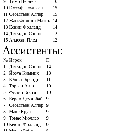
9
Тимо Вернер
16
10
Юссуф Поульсен
15
11
Себастьен Аллер
15
12
Жан-Филипп Матета
14
13
Кевин Фолланд
14
14
Джейдон Санчо
12
15
Алассан Плеа
12
Ассистенты:
№
Игрок
П
1
Джейдон Санчо
14
2
Йозуа Киммих
13
3
Юлиан Брандт
11
4
Торган Азар
10
5
Филип Костич
10
6
Керем Демирбай
9
7
Себастьен Аллер
9
8
Макс Крузе
9
9
Томас Мюллер
9
10
Кевин Фолланд
9
11
Марко Ройс
8