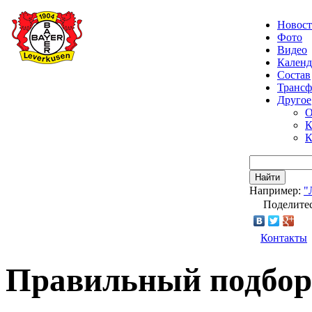
Новос
Фото
Видео
Календ
Состав
Транс
Другое
О
К
К
Найти
Например:
"
Поделитес
Контакты
Правильный подбор