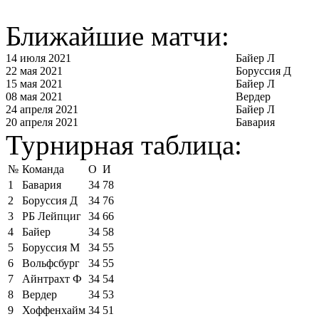
Ближайшие матчи:
14 июля 2021
Байер Л
22 мая 2021
Боруссия Д
15 мая 2021
Байер Л
08 мая 2021
Вердер
24 апреля 2021
Байер Л
20 апреля 2021
Бавария
Турнирная таблица:
№
Команда
О
И
1
Бавария
34
78
2
Боруссия Д
34
76
3
РБ Лейпциг
34
66
4
Байер
34
58
5
Боруссия М
34
55
6
Вольфсбург
34
55
7
Айнтрахт Ф
34
54
8
Вердер
34
53
9
Хоффенхайм
34
51