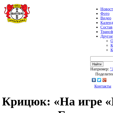
Новос
Фото
Видео
Календ
Состав
Транс
Другое
О
К
К
Найти
Например:
"
Поделитес
Контакты
Крицюк: «На игре «