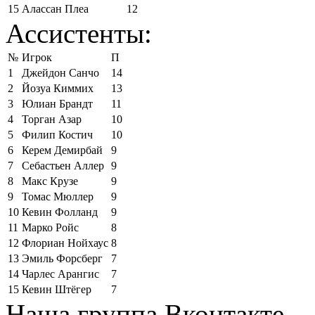
15
Алассан Плеа
12
Ассистенты:
№
Игрок
П
1
Джейдон Санчо
14
2
Йозуа Киммих
13
3
Юлиан Брандт
11
4
Торган Азар
10
5
Филип Костич
10
6
Керем Демирбай
9
7
Себастьен Аллер
9
8
Макс Крузе
9
9
Томас Мюллер
9
10
Кевин Фолланд
9
11
Марко Ройс
8
12
Флориан Нойхаус
8
13
Эмиль Форсберг
7
14
Чарлес Арангис
7
15
Кевин Штёгер
7
Наша группа Вконтакте