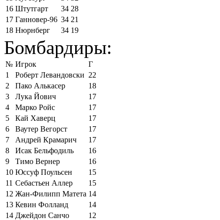
16
Штутгарт
34
28
17
Ганновер-96
34
21
18
Нюрнберг
34
19
Бомбардиры:
№
Игрок
Г
1
Роберт Левандовски
22
2
Пако Алькасер
18
3
Лука Йович
17
4
Марко Ройс
17
5
Кай Хаверц
17
6
Ваутер Вегорст
17
7
Андрей Крамарич
17
8
Исак Бельфодиль
16
9
Тимо Вернер
16
10
Юссуф Поульсен
15
11
Себастьен Аллер
15
12
Жан-Филипп Матета
14
13
Кевин Фолланд
14
14
Джейдон Санчо
12