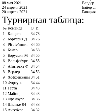
08 мая 2021
Вердер
24 апреля 2021
Байер Л
20 апреля 2021
Бавария
Турнирная таблица:
№
Команда
О
И
1
Бавария
34
78
2
Боруссия Д
34
76
3
РБ Лейпциг
34
66
4
Байер
34
58
5
Боруссия М
34
55
6
Вольфсбург
34
55
7
Айнтрахт Ф
34
54
8
Вердер
34
53
9
Хоффенхайм
34
51
10
Фортуна
34
44
11
Герта
34
43
12
Майнц
34
43
13
Фрайбург
34
36
14
Шальке-04
34
33
15
Аугсбург
34
32