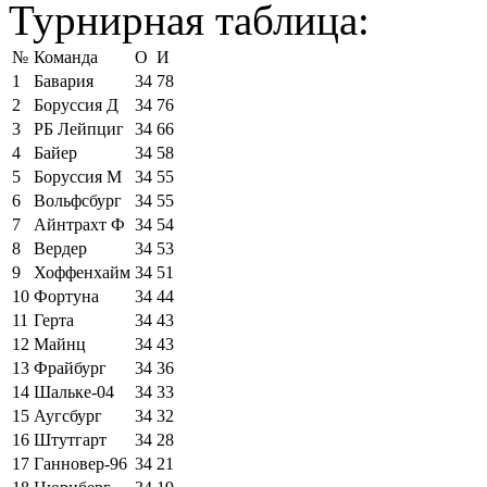
Турнирная таблица:
№
Команда
О
И
1
Бавария
34
78
2
Боруссия Д
34
76
3
РБ Лейпциг
34
66
4
Байер
34
58
5
Боруссия М
34
55
6
Вольфсбург
34
55
7
Айнтрахт Ф
34
54
8
Вердер
34
53
9
Хоффенхайм
34
51
10
Фортуна
34
44
11
Герта
34
43
12
Майнц
34
43
13
Фрайбург
34
36
14
Шальке-04
34
33
15
Аугсбург
34
32
16
Штутгарт
34
28
17
Ганновер-96
34
21