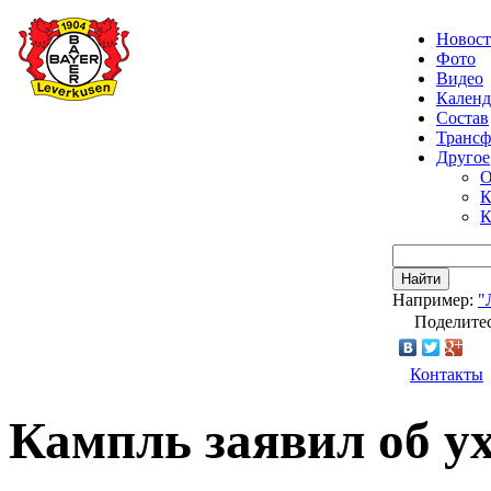
Новос
Фото
Видео
Календ
Состав
Транс
Другое
О
К
К
Найти
Например:
"
Поделитес
Контакты
Кампль заявил об ух