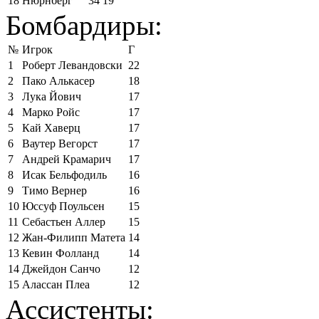
18
Нюрнберг
34
19
Бомбардиры:
№
Игрок
Г
1
Роберт Левандовски
22
2
Пако Алькасер
18
3
Лука Йович
17
4
Марко Ройс
17
5
Кай Хаверц
17
6
Ваутер Вегорст
17
7
Андрей Крамарич
17
8
Исак Бельфодиль
16
9
Тимо Вернер
16
10
Юссуф Поульсен
15
11
Себастьен Аллер
15
12
Жан-Филипп Матета
14
13
Кевин Фолланд
14
14
Джейдон Санчо
12
15
Алассан Плеа
12
Ассистенты: