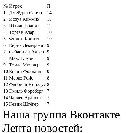
№
Игрок
П
1
Джейдон Санчо
14
2
Йозуа Киммих
13
3
Юлиан Брандт
11
4
Торган Азар
10
5
Филип Костич
10
6
Керем Демирбай
9
7
Себастьен Аллер
9
8
Макс Крузе
9
9
Томас Мюллер
9
10
Кевин Фолланд
9
11
Марко Ройс
8
12
Флориан Нойхаус
8
13
Эмиль Форсберг
7
14
Чарлес Арангис
7
15
Кевин Штёгер
7
Наша группа Вконтакте
Лента новостей: