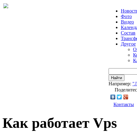
Новост
Фото
Видео
Календ
Состав
Трансф
Другое
О
К
К
Найти
Например:
"
Поделитес
Контакты
Как работает Vps