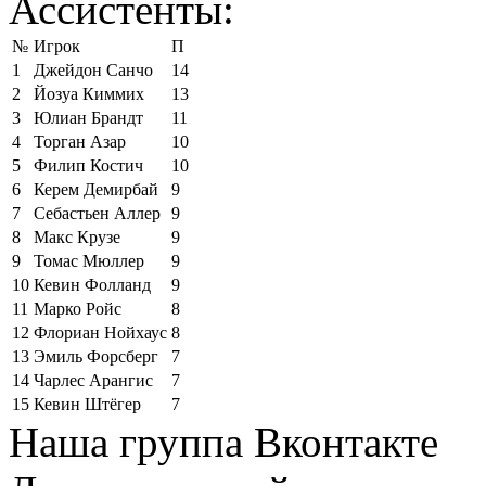
Ассистенты:
№
Игрок
П
1
Джейдон Санчо
14
2
Йозуа Киммих
13
3
Юлиан Брандт
11
4
Торган Азар
10
5
Филип Костич
10
6
Керем Демирбай
9
7
Себастьен Аллер
9
8
Макс Крузе
9
9
Томас Мюллер
9
10
Кевин Фолланд
9
11
Марко Ройс
8
12
Флориан Нойхаус
8
13
Эмиль Форсберг
7
14
Чарлес Арангис
7
15
Кевин Штёгер
7
Наша группа Вконтакте