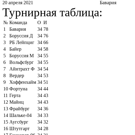
20 апреля 2021
Бавария
Турнирная таблица:
№
Команда
О
И
1
Бавария
34
78
2
Боруссия Д
34
76
3
РБ Лейпциг
34
66
4
Байер
34
58
5
Боруссия М
34
55
6
Вольфсбург
34
55
7
Айнтрахт Ф
34
54
8
Вердер
34
53
9
Хоффенхайм
34
51
10
Фортуна
34
44
11
Герта
34
43
12
Майнц
34
43
13
Фрайбург
34
36
14
Шальке-04
34
33
15
Аугсбург
34
32
16
Штутгарт
34
28