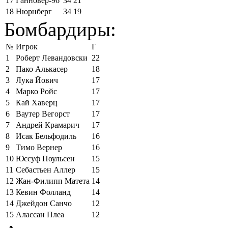
17
Ганновер-96
34
21
18
Нюрнберг
34
19
Бомбардиры:
№
Игрок
Г
1
Роберт Левандовски
22
2
Пако Алькасер
18
3
Лука Йович
17
4
Марко Ройс
17
5
Кай Хаверц
17
6
Ваутер Вегорст
17
7
Андрей Крамарич
17
8
Исак Бельфодиль
16
9
Тимо Вернер
16
10
Юссуф Поульсен
15
11
Себастьен Аллер
15
12
Жан-Филипп Матета
14
13
Кевин Фолланд
14
14
Джейдон Санчо
12
15
Алассан Плеа
12