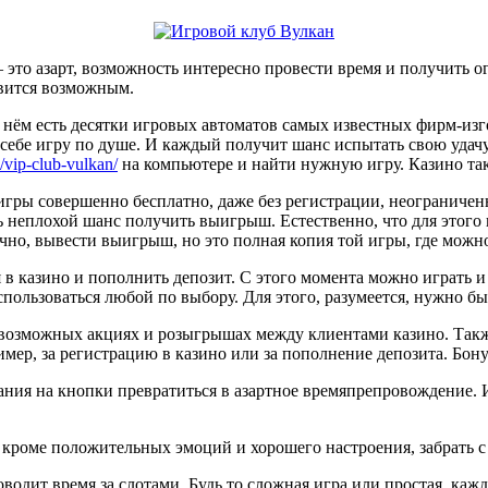
 это азарт, возможность интересно провести время и получить 
овится возможным.
В нём есть десятки игровых автоматов самых известных фирм-из
бе игру по душе. И каждый получит шанс испытать свою удачу, 
/vip-club-vulkan/
на компьютере и найти нужную игру. Казино та
 игры совершенно бесплатно, даже без регистрации, неограниче
ь неплохой шанс получить выигрыш. Естественно, что для этого 
ечно, вывести выигрыш, но это полная копия той игры, где мож
я в казино и пополнить депозит. С этого момента можно играть
ользоваться любой по выбору. Для этого, разумеется, нужно б
евозможных акциях и розыгрышах между клиентами казино. Также
мер, за регистрацию в казино или за пополнение депозита. Бон
ания на кнопки превратиться в азартное времяпрепровождение. И
, кроме положительных эмоций и хорошего настроения, забрать 
роводит время за слотами. Будь то сложная игра или простая, ка