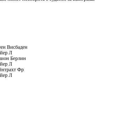
ен Висбаден
йер Л
нион Берлин
йер Л
йнтрахт Фр
йер Л