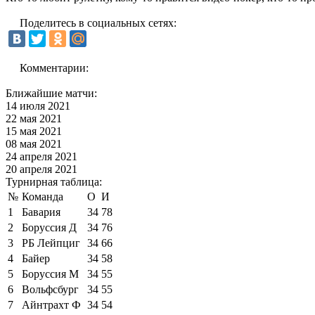
Поделитесь в социальных сетях:
Комментарии:
Ближайшие матчи:
14 июля 2021
22 мая 2021
15 мая 2021
08 мая 2021
24 апреля 2021
20 апреля 2021
Турнирная таблица:
№
Команда
О
И
1
Бавария
34
78
2
Боруссия Д
34
76
3
РБ Лейпциг
34
66
4
Байер
34
58
5
Боруссия М
34
55
6
Вольфсбург
34
55
7
Айнтрахт Ф
34
54