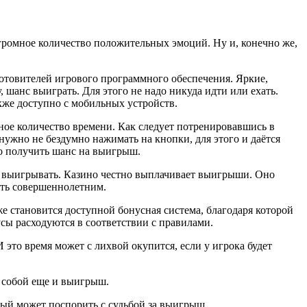
огромное количество положительных эмоций. Ну и, конечно же,
готовителей игрового программного обеспечения. Яркие,
шанс выиграть. Для этого не надо никуда идти или ехать.
кже доступно с мобильных устройств.
нное количество времени. Как следует потренировавшись в
нужно не бездумно нажимать на кнопки, для этого и даётся
но получить шанс на выигрыш.
 и выигрывать. Казино честно выплачивает выигрыши. Оно
ыть совершеннолетним.
 становится доступной бонусная система, благодаря которой
усы расходуются в соответствии с правилами.
 это время может с лихвой окупится, если у игрока будет
с собой еще и выигрыш.
ждый может поспорить с судьбой за выигрыш.