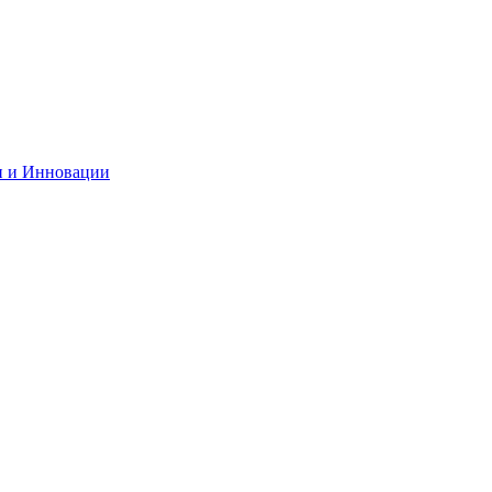
и и Инновации