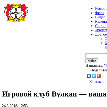
Новос
Фото
Видео
Календ
Состав
Транс
Другое
О
К
К
Найти
Например:
"
Поделитес
Контакты
Игровой клуб Вулкан — ваша
24.3.2018, 12:53