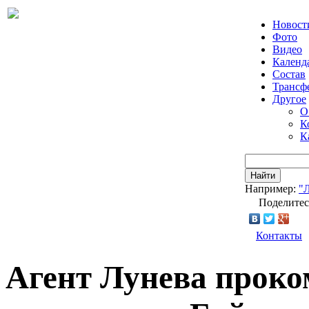
Новост
Фото
Видео
Календ
Состав
Трансф
Другое
О
К
К
Найти
Например:
"
Поделитес
Контакты
Агент Лунева проко