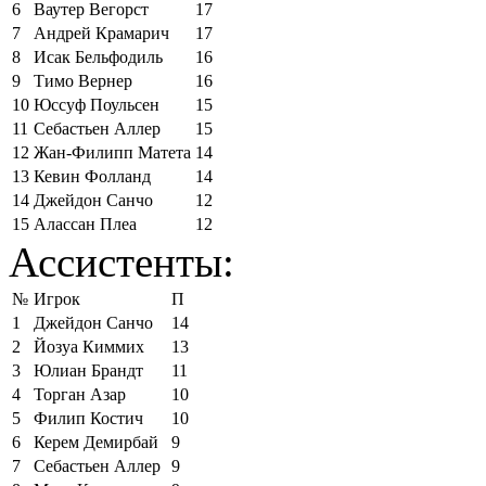
6
Ваутер Вегорст
17
7
Андрей Крамарич
17
8
Исак Бельфодиль
16
9
Тимо Вернер
16
10
Юссуф Поульсен
15
11
Себастьен Аллер
15
12
Жан-Филипп Матета
14
13
Кевин Фолланд
14
14
Джейдон Санчо
12
15
Алассан Плеа
12
Ассистенты:
№
Игрок
П
1
Джейдон Санчо
14
2
Йозуа Киммих
13
3
Юлиан Брандт
11
4
Торган Азар
10
5
Филип Костич
10
6
Керем Демирбай
9
7
Себастьен Аллер
9