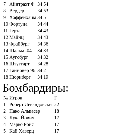
7
Айнтрахт Ф
34
54
8
Вердер
34
53
9
Хоффенхайм
34
51
10
Фортуна
34
44
11
Герта
34
43
12
Майнц
34
43
13
Фрайбург
34
36
14
Шальке-04
34
33
15
Аугсбург
34
32
16
Штутгарт
34
28
17
Ганновер-96
34
21
18
Нюрнберг
34
19
Бомбардиры:
№
Игрок
Г
1
Роберт Левандовски
22
2
Пако Алькасер
18
3
Лука Йович
17
4
Марко Ройс
17
5
Кай Хаверц
17