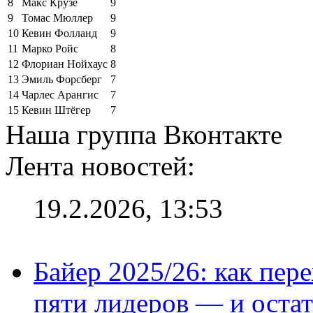
8
Макс Крузе
9
9
Томас Мюллер
9
10
Кевин Фолланд
9
11
Марко Ройс
8
12
Флориан Нойхаус
8
13
Эмиль Форсберг
7
14
Чарлес Арангис
7
15
Кевин Штёгер
7
Наша группа Вконтакте
Лента новостей:
19.2.2026, 13:53
Байер 2025/26: как пер
пяти лидеров — и остат