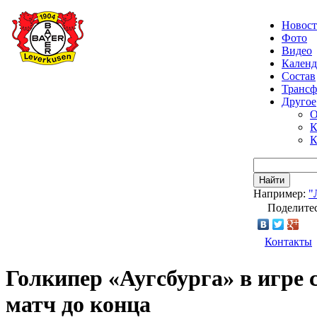
Новос
Фото
Видео
Календ
Состав
Транс
Другое
О
К
К
Найти
Например:
"
Поделитес
Контакты
Голкипер «Аугсбурга» в игре 
матч до конца