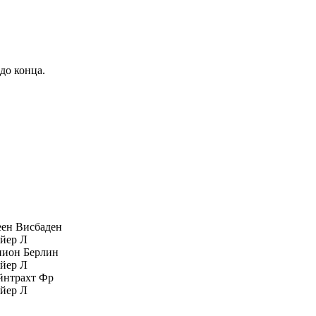
до конца.
ен Висбаден
йер Л
нион Берлин
йер Л
йнтрахт Фр
йер Л