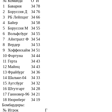
№
Команда
О
И
1
Бавария
34
78
2
Боруссия Д
34
76
3
РБ Лейпциг
34
66
4
Байер
34
58
5
Боруссия М
34
55
6
Вольфсбург
34
55
7
Айнтрахт Ф
34
54
8
Вердер
34
53
9
Хоффенхайм
34
51
10
Фортуна
34
44
11
Герта
34
43
12
Майнц
34
43
13
Фрайбург
34
36
14
Шальке-04
34
33
15
Аугсбург
34
32
16
Штутгарт
34
28
17
Ганновер-96
34
21
18
Нюрнберг
34
19
Бомбардиры:
№
Игрок
Г