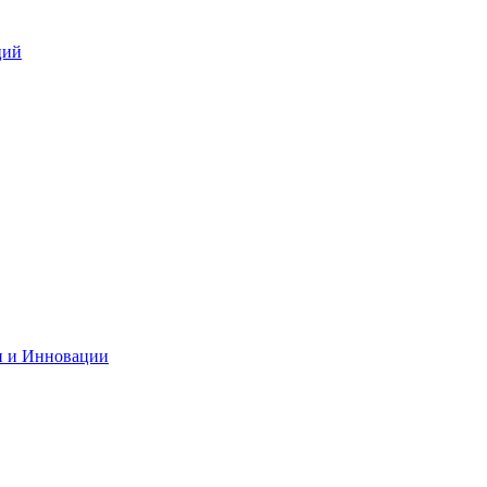
ций
и и Инновации