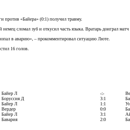
ги против «Байера» (0:1) получил травму.
 немец сломал зуб и откусил часть языка. Вратарь доиграл матч 
 попал в аварию», – прокомментировал ситуацию Люте.
стил 16 голов.
Байер Л
-:-
Ве
Боруссия Д
3:1
Ба
Байер Л
1:1
У
Вердер
0:0
Ба
Байер Л
3:1
А
Бавария
2:0
Ба