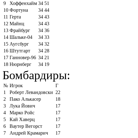
9
Хоффенхайм
34
51
10
Фортуна
34
44
11
Герта
34
43
12
Майнц
34
43
13
Фрайбург
34
36
14
Шальке-04
34
33
15
Аугсбург
34
32
16
Штутгарт
34
28
17
Ганновер-96
34
21
18
Нюрнберг
34
19
Бомбардиры:
№
Игрок
Г
1
Роберт Левандовски
22
2
Пако Алькасер
18
3
Лука Йович
17
4
Марко Ройс
17
5
Кай Хаверц
17
6
Ваутер Вегорст
17
7
Андрей Крамарич
17