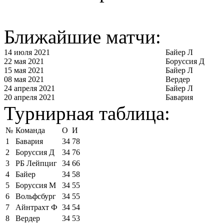
Ближайшие матчи:
14 июля 2021
Байер Л
22 мая 2021
Боруссия Д
15 мая 2021
Байер Л
08 мая 2021
Вердер
24 апреля 2021
Байер Л
20 апреля 2021
Бавария
Турнирная таблица:
№
Команда
О
И
1
Бавария
34
78
2
Боруссия Д
34
76
3
РБ Лейпциг
34
66
4
Байер
34
58
5
Боруссия М
34
55
6
Вольфсбург
34
55
7
Айнтрахт Ф
34
54
8
Вердер
34
53