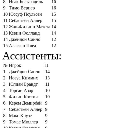
8
Исак Бельфодиль
16
9
Тимо Вернер
16
10
Юссуф Поульсен
15
11
Себастьен Аллер
15
12
Жан-Филипп Матета
14
13
Кевин Фолланд
14
14
Джейдон Санчо
12
15
Алассан Плеа
12
Ассистенты:
№
Игрок
П
1
Джейдон Санчо
14
2
Йозуа Киммих
13
3
Юлиан Брандт
11
4
Торган Азар
10
5
Филип Костич
10
6
Керем Демирбай
9
7
Себастьен Аллер
9
8
Макс Крузе
9
9
Томас Мюллер
9