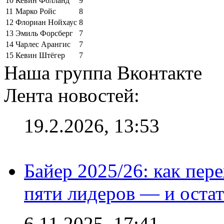
10
Кевин Фолланд
9
11
Марко Ройс
8
12
Флориан Нойхаус
8
13
Эмиль Форсберг
7
14
Чарлес Арангис
7
15
Кевин Штёгер
7
Наша группа Вконтакте
Лента новостей:
19.2.2026, 13:53
Байер 2025/26: как пер
пяти лидеров — и остат
6.11.2025, 17:41