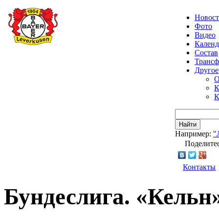
Новос
Фото
Видео
Календ
Состав
Транс
Другое
О
К
К
Найти
Например:
"
Поделитес
Контакты
Бундеслига. «Кельн