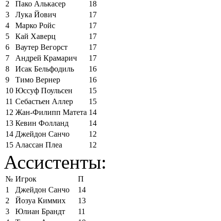
2
Пако Алькасер
18
3
Лука Йович
17
4
Марко Ройс
17
5
Кай Хаверц
17
6
Ваутер Вегорст
17
7
Андрей Крамарич
17
8
Исак Бельфодиль
16
9
Тимо Вернер
16
10
Юссуф Поульсен
15
11
Себастьен Аллер
15
12
Жан-Филипп Матета
14
13
Кевин Фолланд
14
14
Джейдон Санчо
12
15
Алассан Плеа
12
Ассистенты:
№
Игрок
П
1
Джейдон Санчо
14
2
Йозуа Киммих
13
3
Юлиан Брандт
11