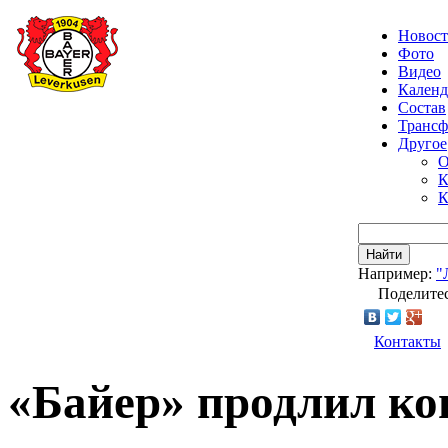
Новос
Фото
Видео
Календ
Состав
Транс
Другое
О
К
К
Найти
Например:
"
Поделитес
Контакты
«Байер» продлил ко