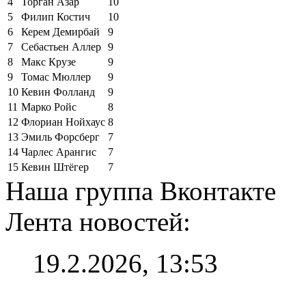
4
Торган Азар
10
5
Филип Костич
10
6
Керем Демирбай
9
7
Себастьен Аллер
9
8
Макс Крузе
9
9
Томас Мюллер
9
10
Кевин Фолланд
9
11
Марко Ройс
8
12
Флориан Нойхаус
8
13
Эмиль Форсберг
7
14
Чарлес Арангис
7
15
Кевин Штёгер
7
Наша группа Вконтакте
Лента новостей:
19.2.2026, 13:53