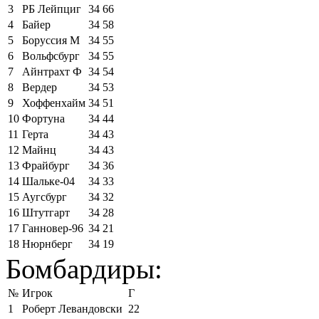
3
РБ Лейпциг
34
66
4
Байер
34
58
5
Боруссия М
34
55
6
Вольфсбург
34
55
7
Айнтрахт Ф
34
54
8
Вердер
34
53
9
Хоффенхайм
34
51
10
Фортуна
34
44
11
Герта
34
43
12
Майнц
34
43
13
Фрайбург
34
36
14
Шальке-04
34
33
15
Аугсбург
34
32
16
Штутгарт
34
28
17
Ганновер-96
34
21
18
Нюрнберг
34
19
Бомбардиры:
№
Игрок
Г
1
Роберт Левандовски
22