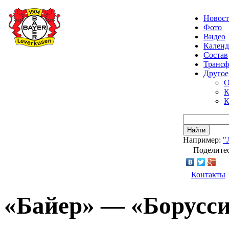
Новос
Фото
Видео
Календ
Состав
Транс
Другое
О
К
К
Найти
Например:
"
Поделитес
Контакты
«Байер» — «Борусси