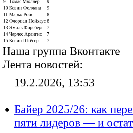
9
Томас Мюллер
9
10
Кевин Фолланд
9
11
Марко Ройс
8
12
Флориан Нойхаус
8
13
Эмиль Форсберг
7
14
Чарлес Арангис
7
15
Кевин Штёгер
7
Наша группа Вконтакте
Лента новостей:
19.2.2026, 13:53
Байер 2025/26: как пер
пяти лидеров — и остат