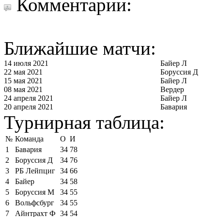
Комментарии:
Ближайшие матчи:
14 июля 2021
Байер Л
22 мая 2021
Боруссия Д
15 мая 2021
Байер Л
08 мая 2021
Вердер
24 апреля 2021
Байер Л
20 апреля 2021
Бавария
Турнирная таблица:
№
Команда
О
И
1
Бавария
34
78
2
Боруссия Д
34
76
3
РБ Лейпциг
34
66
4
Байер
34
58
5
Боруссия М
34
55
6
Вольфсбург
34
55
7
Айнтрахт Ф
34
54