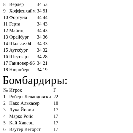
8
Вердер
34
53
9
Хоффенхайм
34
51
10
Фортуна
34
44
11
Герта
34
43
12
Майнц
34
43
13
Фрайбург
34
36
14
Шальке-04
34
33
15
Аугсбург
34
32
16
Штутгарт
34
28
17
Ганновер-96
34
21
18
Нюрнберг
34
19
Бомбардиры:
№
Игрок
Г
1
Роберт Левандовски
22
2
Пако Алькасер
18
3
Лука Йович
17
4
Марко Ройс
17
5
Кай Хаверц
17
6
Ваутер Вегорст
17