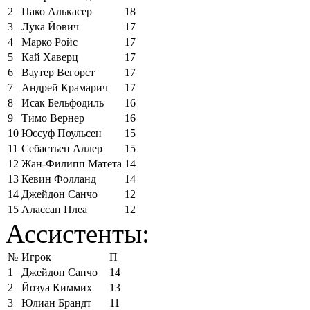
2
Пако Алькасер
18
3
Лука Йович
17
4
Марко Ройс
17
5
Кай Хаверц
17
6
Ваутер Вегорст
17
7
Андрей Крамарич
17
8
Исак Бельфодиль
16
9
Тимо Вернер
16
10
Юссуф Поульсен
15
11
Себастьен Аллер
15
12
Жан-Филипп Матета
14
13
Кевин Фолланд
14
14
Джейдон Санчо
12
15
Алассан Плеа
12
Ассистенты:
№
Игрок
П
1
Джейдон Санчо
14
2
Йозуа Киммих
13
3
Юлиан Брандт
11