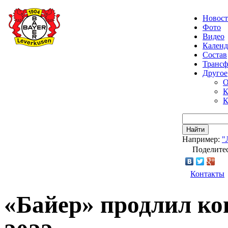
Новос
Фото
Видео
Календ
Состав
Транс
Другое
О
К
К
Найти
Например:
"
Поделитес
Контакты
«Байер» продлил ко