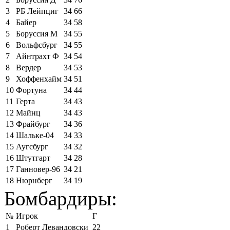
3
РБ Лейпциг
34
66
4
Байер
34
58
5
Боруссия М
34
55
6
Вольфсбург
34
55
7
Айнтрахт Ф
34
54
8
Вердер
34
53
9
Хоффенхайм
34
51
10
Фортуна
34
44
11
Герта
34
43
12
Майнц
34
43
13
Фрайбург
34
36
14
Шальке-04
34
33
15
Аугсбург
34
32
16
Штутгарт
34
28
17
Ганновер-96
34
21
18
Нюрнберг
34
19
Бомбардиры:
№
Игрок
Г
1
Роберт Левандовски
22