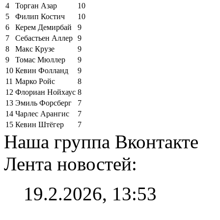
4
Торган Азар
10
5
Филип Костич
10
6
Керем Демирбай
9
7
Себастьен Аллер
9
8
Макс Крузе
9
9
Томас Мюллер
9
10
Кевин Фолланд
9
11
Марко Ройс
8
12
Флориан Нойхаус
8
13
Эмиль Форсберг
7
14
Чарлес Арангис
7
15
Кевин Штёгер
7
Наша группа Вконтакте
Лента новостей:
19.2.2026, 13:53