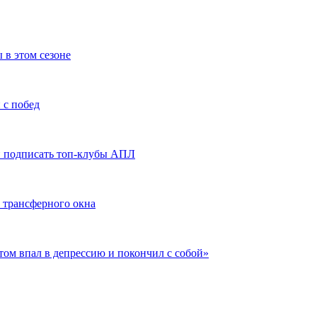
 в этом сезоне
 с побед
ли подписать топ-клубы АПЛ
 трансферного окна
отом впал в депрессию и покончил с собой»