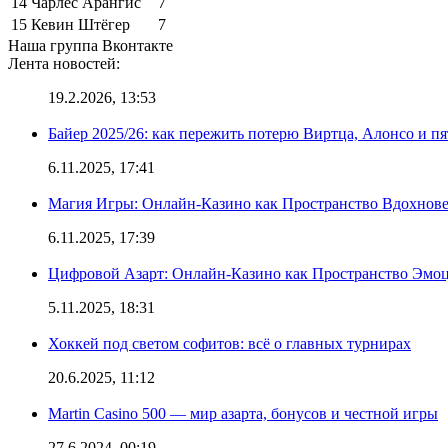
14
Чарлес Арангис
7
15
Кевин Штёгер
7
Наша группа Вконтакте
Лента новостей:
19.2.2026, 13:53
Байер 2025/26: как пережить потерю Виртца, Алонсо и п
6.11.2025, 17:41
Магия Игры: Онлайн-Казино как Пространство Вдохнов
6.11.2025, 17:39
Цифровой Азарт: Онлайн-Казино как Пространство Эмо
5.11.2025, 18:31
Хоккей под светом софитов: всё о главных турнирах
20.6.2025, 11:12
Martin Casino 500 — мир азарта, бонусов и честной игры
27.6.2024, 00:19