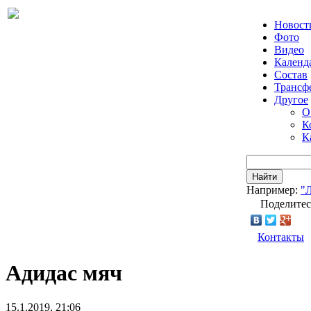
Новост
Фото
Видео
Календ
Состав
Трансф
Другое
О
К
К
Найти
Например:
"
Поделитес
Контакты
Адидас мяч
15.1.2019, 21:06