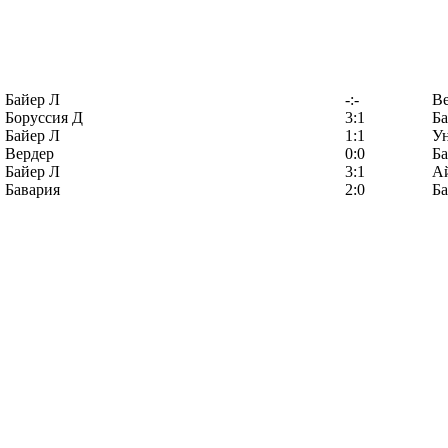
Байер Л
-:-
Ве
Боруссия Д
3:1
Ба
Байер Л
1:1
У
Вердер
0:0
Ба
Байер Л
3:1
А
Бавария
2:0
Ба