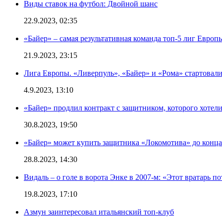
Виды ставок на футбол: Двойной шанс
22.9.2023, 02:35
«Байер» – самая результативная команда топ-5 лиг Европы
21.9.2023, 23:15
Лига Европы. «Ливерпуль», «Байер» и «Рома» стартовали
4.9.2023, 13:10
«Байер» продлил контракт с защитником, которого хоте
30.8.2023, 19:50
«Байер» может купить защитника «Локомотива» до конца
28.8.2023, 14:30
Видаль – о голе в ворота Энке в 2007-м: «Этот вратарь п
19.8.2023, 17:10
Азмун заинтересовал итальянский топ-клуб