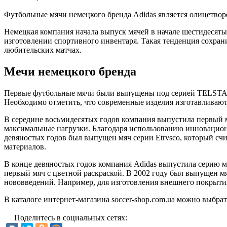
Футбольные мячи немецкого бренда Adidas является олицетвор
Немецкая компания начала выпуск мячей в начале шестидесяты
изготовлении спортивного инвентаря. Такая тенденция сохрани
любительских матчах.
Мечи немецкого бренда
Первые футбольные мячи были выпущены под серией TELSTAR, 
Необходимо отметить, что современные изделия изготавливают
В середине восьмидесятых годов компания выпустила первый 
максимальные нагрузки. Благодаря использованию инновацион
девяностых годов был выпущен мяч серии Etrvsco, который сч
материалов.
В конце девяностых годов компания Adidas выпустила серию мя
первый мяч с цветной раскраской. В 2002 году был выпущен м
нововведений. Например, для изготовления внешнего покрытия
В каталоге интернет-магазина soccer-shop.com.ua можно выбра
Поделитесь в социальных сетях: