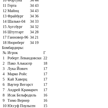
10
Фортуна
34
44
11
Герта
34
43
12
Майнц
34
43
13
Фрайбург
34
36
14
Шальке-04
34
33
15
Аугсбург
34
32
16
Штутгарт
34
28
17
Ганновер-96
34
21
18
Нюрнберг
34
19
Бомбардиры:
№
Игрок
Г
1
Роберт Левандовски
22
2
Пако Алькасер
18
3
Лука Йович
17
4
Марко Ройс
17
5
Кай Хаверц
17
6
Ваутер Вегорст
17
7
Андрей Крамарич
17
8
Исак Бельфодиль
16
9
Тимо Вернер
16
10
Юссуф Поульсен
15