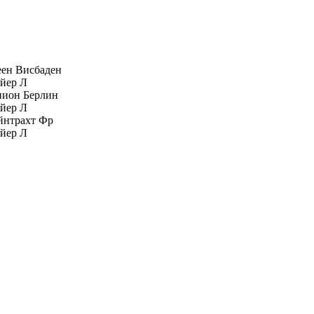
ен Висбаден
йер Л
нион Берлин
йер Л
йнтрахт Фр
йер Л