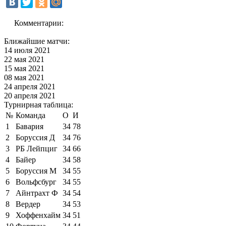
Комментарии:
Ближайшие матчи:
14 июля 2021
22 мая 2021
15 мая 2021
08 мая 2021
24 апреля 2021
20 апреля 2021
Турнирная таблица:
№
Команда
О
И
1
Бавария
34
78
2
Боруссия Д
34
76
3
РБ Лейпциг
34
66
4
Байер
34
58
5
Боруссия М
34
55
6
Вольфсбург
34
55
7
Айнтрахт Ф
34
54
8
Вердер
34
53
9
Хоффенхайм
34
51