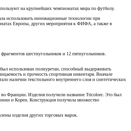
спользуют на крупнейших чемпионатах мира по футболу.
чала использовать инновационные технологии при
онатах Европы, других мероприятия к ФИФА, а также в
 фрагментов шестиугольников и 12 пятиугольников.
е был использован полиуретан, способный выдерживать
ицаемость и прочность спортивная инвентаря. Вначале
тало наличии текстильного внутреннего слоя и синтетических
во Франции. Изделия получили название Tricolore. Это был
понии и Кореи. Конструкция получила множество
авлены изделия других торговых марок.