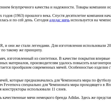
ением безупречного качества и надежности. Товары компании и
х годов (1963) прошлого века. Спустя десятилетие компания на
лась и по сей день. Сегодня
адидас мячь
используется на чемпи
и они же стали легендами. Для изготовления использовали 20
 по такому же принципу.
мяч, изготовленный из синтетики. В качестве покрытия впервы
ных материалов, производителям удалось повысить влагонепрон
итается прообразом современных мячей. Особенностью изделия с
чей, которые предназначались для Чемпионата мира по футболу 
яч Fevernova специально для Чемпионата мира проходящего в Я
 конструкторы использовали 11 слоев.
ть качественные мячи немецкого бренда Adidas. Здесь же предст