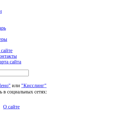
и
арь
еры
 сайте
онтакты
арта сайта
Лено"
или
"Кисслинг"
ь в социальных сетях:
О сайте