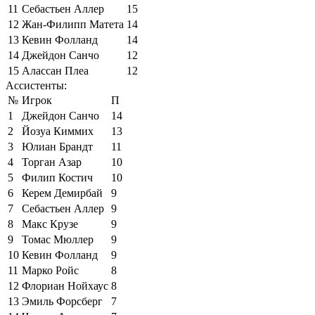
11
Себастьен Аллер
15
12
Жан-Филипп Матета
14
13
Кевин Фолланд
14
14
Джейдон Санчо
12
15
Алассан Плеа
12
Ассистенты:
№
Игрок
П
1
Джейдон Санчо
14
2
Йозуа Киммих
13
3
Юлиан Брандт
11
4
Торган Азар
10
5
Филип Костич
10
6
Керем Демирбай
9
7
Себастьен Аллер
9
8
Макс Крузе
9
9
Томас Мюллер
9
10
Кевин Фолланд
9
11
Марко Ройс
8
12
Флориан Нойхаус
8
13
Эмиль Форсберг
7