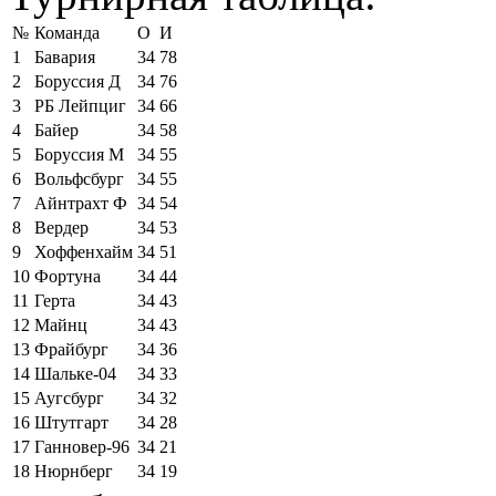
№
Команда
О
И
1
Бавария
34
78
2
Боруссия Д
34
76
3
РБ Лейпциг
34
66
4
Байер
34
58
5
Боруссия М
34
55
6
Вольфсбург
34
55
7
Айнтрахт Ф
34
54
8
Вердер
34
53
9
Хоффенхайм
34
51
10
Фортуна
34
44
11
Герта
34
43
12
Майнц
34
43
13
Фрайбург
34
36
14
Шальке-04
34
33
15
Аугсбург
34
32
16
Штутгарт
34
28
17
Ганновер-96
34
21
18
Нюрнберг
34
19