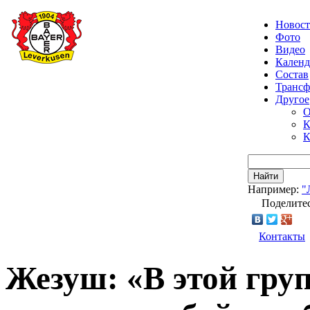
Новос
Фото
Видео
Календ
Состав
Транс
Другое
О
К
К
Найти
Например:
"
Поделитес
Контакты
Жезуш: «В этой гру