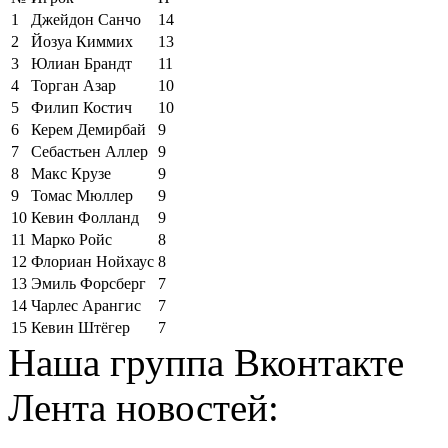
1
Джейдон Санчо
14
2
Йозуа Киммих
13
3
Юлиан Брандт
11
4
Торган Азар
10
5
Филип Костич
10
6
Керем Демирбай
9
7
Себастьен Аллер
9
8
Макс Крузе
9
9
Томас Мюллер
9
10
Кевин Фолланд
9
11
Марко Ройс
8
12
Флориан Нойхаус
8
13
Эмиль Форсберг
7
14
Чарлес Арангис
7
15
Кевин Штёгер
7
Наша группа Вконтакте
Лента новостей: