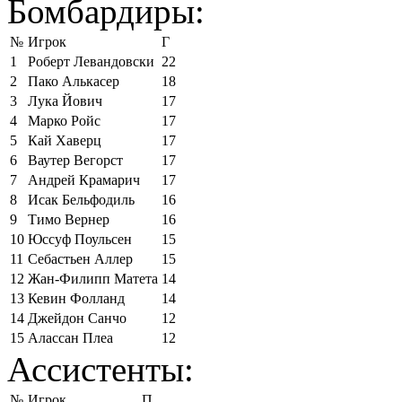
Бомбардиры:
№
Игрок
Г
1
Роберт Левандовски
22
2
Пако Алькасер
18
3
Лука Йович
17
4
Марко Ройс
17
5
Кай Хаверц
17
6
Ваутер Вегорст
17
7
Андрей Крамарич
17
8
Исак Бельфодиль
16
9
Тимо Вернер
16
10
Юссуф Поульсен
15
11
Себастьен Аллер
15
12
Жан-Филипп Матета
14
13
Кевин Фолланд
14
14
Джейдон Санчо
12
15
Алассан Плеа
12
Ассистенты:
№
Игрок
П