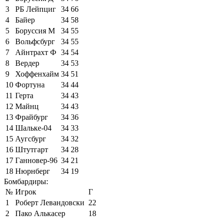
3
РБ Лейпциг
34
66
4
Байер
34
58
5
Боруссия М
34
55
6
Вольфсбург
34
55
7
Айнтрахт Ф
34
54
8
Вердер
34
53
9
Хоффенхайм
34
51
10
Фортуна
34
44
11
Герта
34
43
12
Майнц
34
43
13
Фрайбург
34
36
14
Шальке-04
34
33
15
Аугсбург
34
32
16
Штутгарт
34
28
17
Ганновер-96
34
21
18
Нюрнберг
34
19
Бомбардиры:
№
Игрок
Г
1
Роберт Левандовски
22
2
Пако Алькасер
18