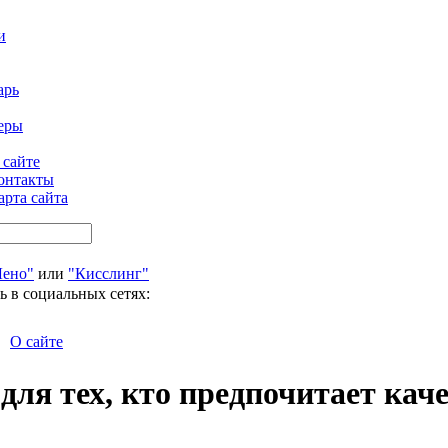
и
арь
еры
 сайте
онтакты
арта сайта
Лено"
или
"Кисслинг"
ь в социальных сетях:
О сайте
ля тех, кто предпочитает кач