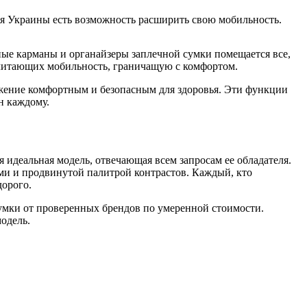
ля Украины есть возможность расширить свою мобильность.
ные карманы и органайзеры заплечной сумки помещается все,
очитающих мобильность, граничащую с комфортом.
жение комфортным и безопасным для здоровья. Эти функции
н каждому.
я идеальная модель, отвечающая всем запросам ее обладателя.
и и продвинутой палитрой контрастов. Каждый, кто
дорого.
сумки от проверенных брендов по умеренной стоимости.
модель.