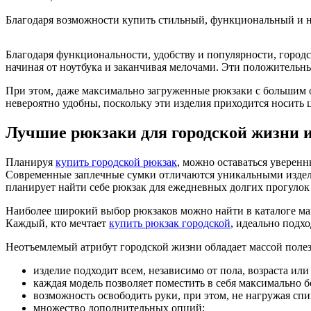
Благодаря возможности купить стильный, функциональный и не
Благодаря функциональности, удобству и популярности, городс
начиная от ноутбука и заканчивая мелочами. Эти положитель
При этом, даже максимально загруженные рюкзаки с большим 
невероятно удобны, поскольку эти изделия приходится носить 
Лучшие рюкзаки для городской жизни и
Планируя
купить городской рюкзак
, можно оставаться уверенн
Современные заплечные сумки отличаются уникальными издел
планирует найти себе рюкзак для ежедневных долгих прогулок 
Наиболее широкий выбор рюкзаков можно найти в каталоге маг
Каждый, кто мечтает
купить рюкзак городской
, идеально подх
Неотъемлемый атрибут городской жизни обладает массой полез
изделие подходит всем, независимо от пола, возраста ил
каждая модель позволяет поместить в себя максимально 
возможность освободить руки, при этом, не нагружая спи
множество дополнительных опций;