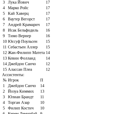
3
Лука Йович
17
4
Марко Ройс
17
5
Кай Хаверц
17
6
Ваутер Вегорст
17
7
Андрей Крамарич
17
8
Исак Бельфодиль
16
9
Тимо Вернер
16
10
Юссуф Поульсен
15
11
Себастьен Аллер
15
12
Жан-Филипп Матета
14
13
Кевин Фолланд
14
14
Джейдон Санчо
12
15
Алассан Плеа
12
Ассистенты:
№
Игрок
П
1
Джейдон Санчо
14
2
Йозуа Киммих
13
3
Юлиан Брандт
11
4
Торган Азар
10
5
Филип Костич
10
6
Керем Демирбай
9