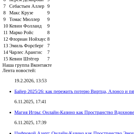
7
Себастьен Аллер
9
8
Макс Крузе
9
9
Томас Мюллер
9
10
Кевин Фолланд
9
11
Марко Ройс
8
12
Флориан Нойхаус
8
13
Эмиль Форсберг
7
14
Чарлес Арангис
7
15
Кевин Штёгер
7
Наша группа Вконтакте
Лента новостей:
19.2.2026, 13:53
Байер 2025/26: как пережить потерю Виртца, Алонсо и п
6.11.2025, 17:41
Магия Игры: Онлайн-Казино как Пространство Вдохнов
6.11.2025, 17:39
Цифровой Азарт: Онлайн-Казино как Пространство Эмо