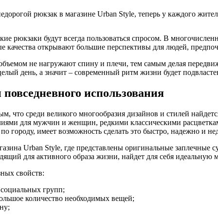
дорогой рюкзак в магазине Urban Style, теперь у каждого жите
кие рюкзаки будут всегда пользоваться спросом. В многочислен
ные качества открывают большие перспективы для людей, предп
объемом не нагружают спину и плечи, тем самым делая передви
целый день, а значит – современный ритм жизни будет подвласте
 повседневного использования
ым, что среди великого многообразия дизайнов и стилей найдетс
иями для мужчин и женщин, редкими классическими расцветкам
по городу, имеет возможность сделать это быстро, надежно и не
азина Urban Style, где представлены оригинальные заплечные 
одящий для активного образа жизни, найдет для себя идеальную 
ных свойств:
и социальных групп;
большое количество необходимых вещей;
ну;