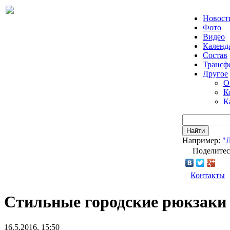
Новост
Фото
Видео
Календ
Состав
Трансф
Другое
О
К
К
Найти
Например:
"
Поделитес
Контакты
Стильные городские рюкзаки д
16.5.2016, 15:50