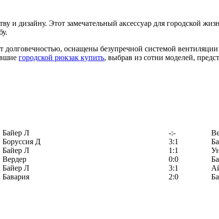
тву и дизайну. Этот замечательный аксессуар для городской жиз
бу.
т долговечностью, оснащены безупречной системой вентиляции 
евшие
городской рюкзак купить
, выбрав из сотни моделей, пред
Байер Л
-:-
Ве
Боруссия Д
3:1
Ба
Байер Л
1:1
У
Вердер
0:0
Ба
Байер Л
3:1
А
Бавария
2:0
Ба