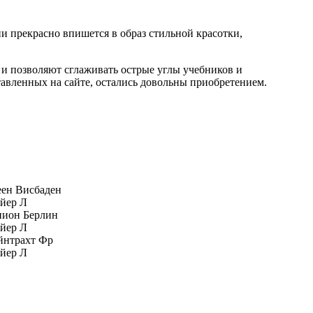
ни прекрасно впишется в образ стильной красотки,
и позволяют сглаживать острые углы учебников и
ставленных на сайте, остались довольны приобретением.
ен Висбаден
йер Л
нион Берлин
йер Л
йнтрахт Фр
йер Л