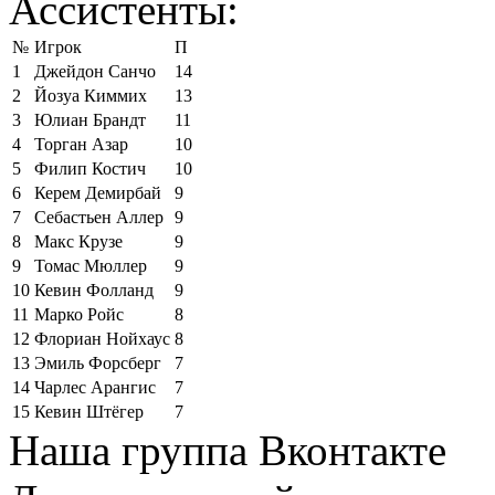
Ассистенты:
№
Игрок
П
1
Джейдон Санчо
14
2
Йозуа Киммих
13
3
Юлиан Брандт
11
4
Торган Азар
10
5
Филип Костич
10
6
Керем Демирбай
9
7
Себастьен Аллер
9
8
Макс Крузе
9
9
Томас Мюллер
9
10
Кевин Фолланд
9
11
Марко Ройс
8
12
Флориан Нойхаус
8
13
Эмиль Форсберг
7
14
Чарлес Арангис
7
15
Кевин Штёгер
7
Наша группа Вконтакте