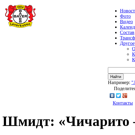
Новос
Фото
Видео
Календ
Состав
Транс
Другое
О
К
К
Найти
Например:
"
Поделитес
Контакты
Шмидт: «Чичарито 