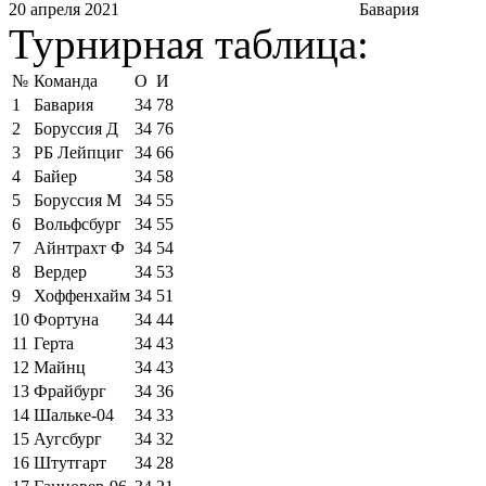
20 апреля 2021
Бавария
Турнирная таблица:
№
Команда
О
И
1
Бавария
34
78
2
Боруссия Д
34
76
3
РБ Лейпциг
34
66
4
Байер
34
58
5
Боруссия М
34
55
6
Вольфсбург
34
55
7
Айнтрахт Ф
34
54
8
Вердер
34
53
9
Хоффенхайм
34
51
10
Фортуна
34
44
11
Герта
34
43
12
Майнц
34
43
13
Фрайбург
34
36
14
Шальке-04
34
33
15
Аугсбург
34
32
16
Штутгарт
34
28