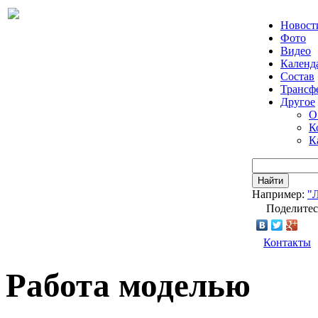
Новост
Фото
Видео
Календ
Состав
Трансф
Другое
О
К
К
Найти
Например:
"
Поделитес
Контакты
Работа моделью