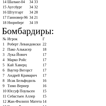
14
Шальке-04
34
33
15
Аугсбург
34
32
16
Штутгарт
34
28
17
Ганновер-96
34
21
18
Нюрнберг
34
19
Бомбардиры:
№
Игрок
Г
1
Роберт Левандовски
22
2
Пако Алькасер
18
3
Лука Йович
17
4
Марко Ройс
17
5
Кай Хаверц
17
6
Ваутер Вегорст
17
7
Андрей Крамарич
17
8
Исак Бельфодиль
16
9
Тимо Вернер
16
10
Юссуф Поульсен
15
11
Себастьен Аллер
15
12
Жан-Филипп Матета
14