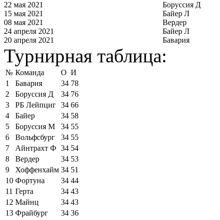
22 мая 2021
Боруссия Д
15 мая 2021
Байер Л
08 мая 2021
Вердер
24 апреля 2021
Байер Л
20 апреля 2021
Бавария
Турнирная таблица:
№
Команда
О
И
1
Бавария
34
78
2
Боруссия Д
34
76
3
РБ Лейпциг
34
66
4
Байер
34
58
5
Боруссия М
34
55
6
Вольфсбург
34
55
7
Айнтрахт Ф
34
54
8
Вердер
34
53
9
Хоффенхайм
34
51
10
Фортуна
34
44
11
Герта
34
43
12
Майнц
34
43
13
Фрайбург
34
36