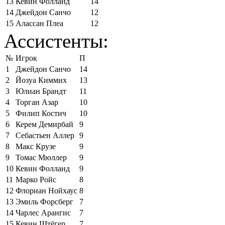
13
Кевин Фолланд
14
14
Джейдон Санчо
12
15
Алассан Плеа
12
Ассистенты:
№
Игрок
П
1
Джейдон Санчо
14
2
Йозуа Киммих
13
3
Юлиан Брандт
11
4
Торган Азар
10
5
Филип Костич
10
6
Керем Демирбай
9
7
Себастьен Аллер
9
8
Макс Крузе
9
9
Томас Мюллер
9
10
Кевин Фолланд
9
11
Марко Ройс
8
12
Флориан Нойхаус
8
13
Эмиль Форсберг
7
14
Чарлес Арангис
7
15
Кевин Штёгер
7