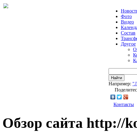
Новост
Фото
Видео
Календ
Состав
Трансф
Другое
О
К
К
Найти
Например:
"
Поделитес
Контакты
Обзор сайта http://ko