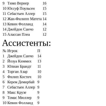
9
Тимо Вернер
16
10
Юссуф Поульсен
15
11
Себастьен Аллер
15
12
Жан-Филипп Матета
14
13
Кевин Фолланд
14
14
Джейдон Санчо
12
15
Алассан Плеа
12
Ассистенты:
№
Игрок
П
1
Джейдон Санчо
14
2
Йозуа Киммих
13
3
Юлиан Брандт
11
4
Торган Азар
10
5
Филип Костич
10
6
Керем Демирбай
9
7
Себастьен Аллер
9
8
Макс Крузе
9
9
Томас Мюллер
9
10
Кевин Фолланд
9