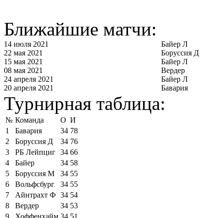
Ближайшие матчи:
14 июля 2021
Байер Л
22 мая 2021
Боруссия Д
15 мая 2021
Байер Л
08 мая 2021
Вердер
24 апреля 2021
Байер Л
20 апреля 2021
Бавария
Турнирная таблица:
№
Команда
О
И
1
Бавария
34
78
2
Боруссия Д
34
76
3
РБ Лейпциг
34
66
4
Байер
34
58
5
Боруссия М
34
55
6
Вольфсбург
34
55
7
Айнтрахт Ф
34
54
8
Вердер
34
53
9
Хоффенхайм
34
51