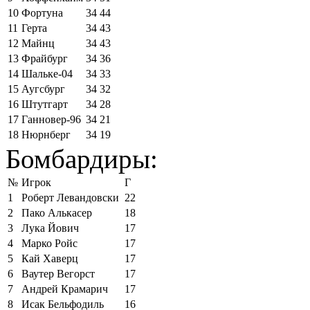
10
Фортуна
34
44
11
Герта
34
43
12
Майнц
34
43
13
Фрайбург
34
36
14
Шальке-04
34
33
15
Аугсбург
34
32
16
Штутгарт
34
28
17
Ганновер-96
34
21
18
Нюрнберг
34
19
Бомбардиры:
№
Игрок
Г
1
Роберт Левандовски
22
2
Пако Алькасер
18
3
Лука Йович
17
4
Марко Ройс
17
5
Кай Хаверц
17
6
Ваутер Вегорст
17
7
Андрей Крамарич
17
8
Исак Бельфодиль
16