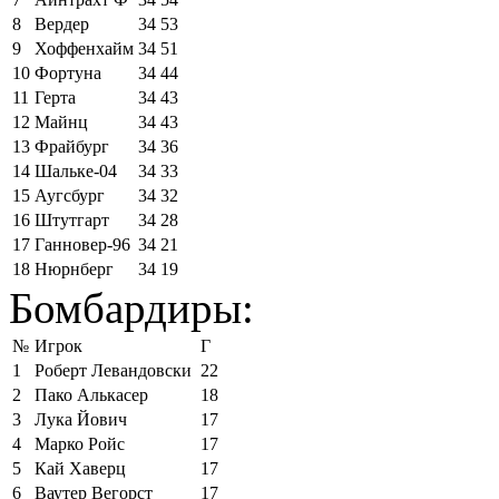
8
Вердер
34
53
9
Хоффенхайм
34
51
10
Фортуна
34
44
11
Герта
34
43
12
Майнц
34
43
13
Фрайбург
34
36
14
Шальке-04
34
33
15
Аугсбург
34
32
16
Штутгарт
34
28
17
Ганновер-96
34
21
18
Нюрнберг
34
19
Бомбардиры:
№
Игрок
Г
1
Роберт Левандовски
22
2
Пако Алькасер
18
3
Лука Йович
17
4
Марко Ройс
17
5
Кай Хаверц
17
6
Ваутер Вегорст
17