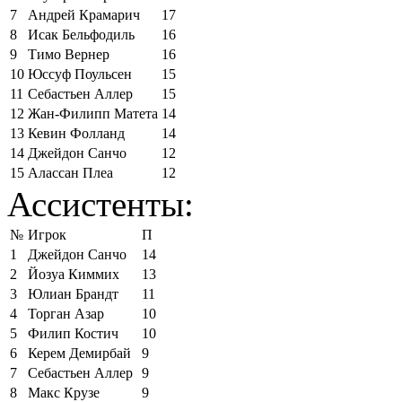
7
Андрей Крамарич
17
8
Исак Бельфодиль
16
9
Тимо Вернер
16
10
Юссуф Поульсен
15
11
Себастьен Аллер
15
12
Жан-Филипп Матета
14
13
Кевин Фолланд
14
14
Джейдон Санчо
12
15
Алассан Плеа
12
Ассистенты:
№
Игрок
П
1
Джейдон Санчо
14
2
Йозуа Киммих
13
3
Юлиан Брандт
11
4
Торган Азар
10
5
Филип Костич
10
6
Керем Демирбай
9
7
Себастьен Аллер
9
8
Макс Крузе
9