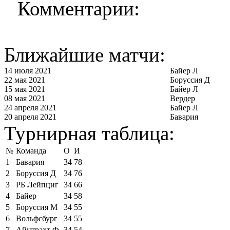
Комментарии:
Ближайшие матчи:
14 июля 2021
Байер Л
22 мая 2021
Боруссия Д
15 мая 2021
Байер Л
08 мая 2021
Вердер
24 апреля 2021
Байер Л
20 апреля 2021
Бавария
Турнирная таблица:
№
Команда
О
И
1
Бавария
34
78
2
Боруссия Д
34
76
3
РБ Лейпциг
34
66
4
Байер
34
58
5
Боруссия М
34
55
6
Вольфсбург
34
55
7
Айнтрахт Ф
34
54