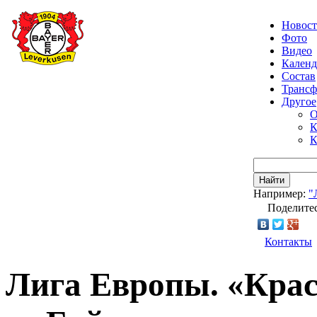
Новос
Фото
Видео
Календ
Состав
Транс
Другое
О
К
К
Найти
Например:
"
Поделитес
Контакты
Лига Европы. «Кра