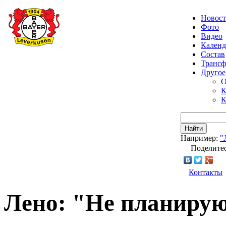
Новос
Фото
Видео
Календ
Состав
Транс
Другое
О
К
К
Найти
Например:
"
Поделитес
Контакты
Лено: "Не планирую