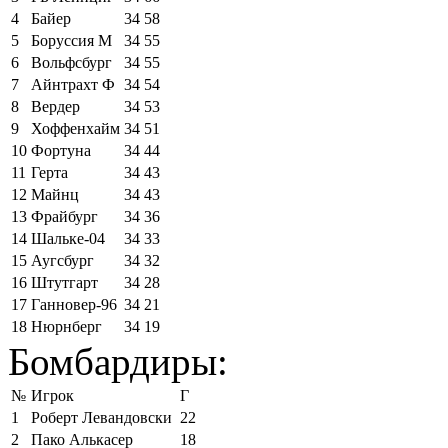
4
Байер
34
58
5
Боруссия М
34
55
6
Вольфсбург
34
55
7
Айнтрахт Ф
34
54
8
Вердер
34
53
9
Хоффенхайм
34
51
10
Фортуна
34
44
11
Герта
34
43
12
Майнц
34
43
13
Фрайбург
34
36
14
Шальке-04
34
33
15
Аугсбург
34
32
16
Штутгарт
34
28
17
Ганновер-96
34
21
18
Нюрнберг
34
19
Бомбардиры:
№
Игрок
Г
1
Роберт Левандовски
22
2
Пако Алькасер
18