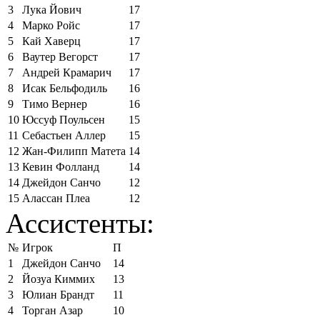
3
Лука Йович
17
4
Марко Ройс
17
5
Кай Хаверц
17
6
Ваутер Вегорст
17
7
Андрей Крамарич
17
8
Исак Бельфодиль
16
9
Тимо Вернер
16
10
Юссуф Поульсен
15
11
Себастьен Аллер
15
12
Жан-Филипп Матета
14
13
Кевин Фолланд
14
14
Джейдон Санчо
12
15
Алассан Плеа
12
Ассистенты:
№
Игрок
П
1
Джейдон Санчо
14
2
Йозуа Киммих
13
3
Юлиан Брандт
11
4
Торган Азар
10