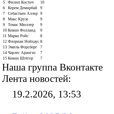
5
Филип Костич
10
6
Керем Демирбай
9
7
Себастьен Аллер
9
8
Макс Крузе
9
9
Томас Мюллер
9
10
Кевин Фолланд
9
11
Марко Ройс
8
12
Флориан Нойхаус
8
13
Эмиль Форсберг
7
14
Чарлес Арангис
7
15
Кевин Штёгер
7
Наша группа Вконтакте
Лента новостей:
19.2.2026, 13:53