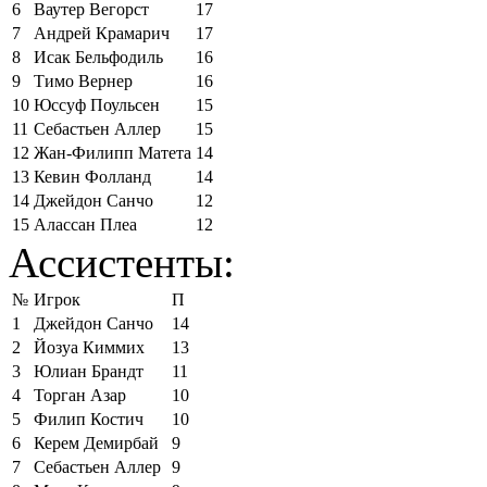
6
Ваутер Вегорст
17
7
Андрей Крамарич
17
8
Исак Бельфодиль
16
9
Тимо Вернер
16
10
Юссуф Поульсен
15
11
Себастьен Аллер
15
12
Жан-Филипп Матета
14
13
Кевин Фолланд
14
14
Джейдон Санчо
12
15
Алассан Плеа
12
Ассистенты:
№
Игрок
П
1
Джейдон Санчо
14
2
Йозуа Киммих
13
3
Юлиан Брандт
11
4
Торган Азар
10
5
Филип Костич
10
6
Керем Демирбай
9
7
Себастьен Аллер
9