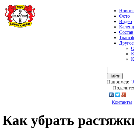
Новос
Фото
Видео
Календ
Состав
Транс
Другое
О
К
К
Найти
Например:
"
Поделитес
Контакты
Как убрать растяжк