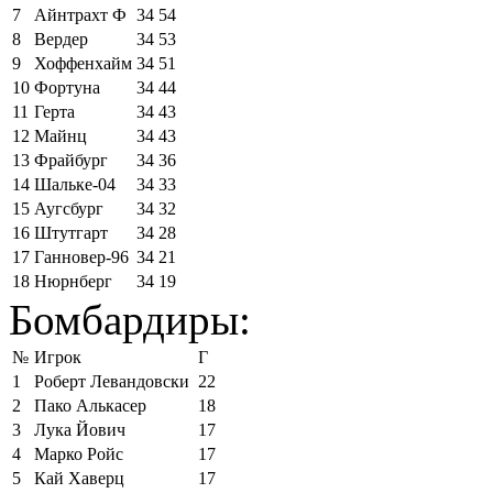
7
Айнтрахт Ф
34
54
8
Вердер
34
53
9
Хоффенхайм
34
51
10
Фортуна
34
44
11
Герта
34
43
12
Майнц
34
43
13
Фрайбург
34
36
14
Шальке-04
34
33
15
Аугсбург
34
32
16
Штутгарт
34
28
17
Ганновер-96
34
21
18
Нюрнберг
34
19
Бомбардиры:
№
Игрок
Г
1
Роберт Левандовски
22
2
Пако Алькасер
18
3
Лука Йович
17
4
Марко Ройс
17
5
Кай Хаверц
17