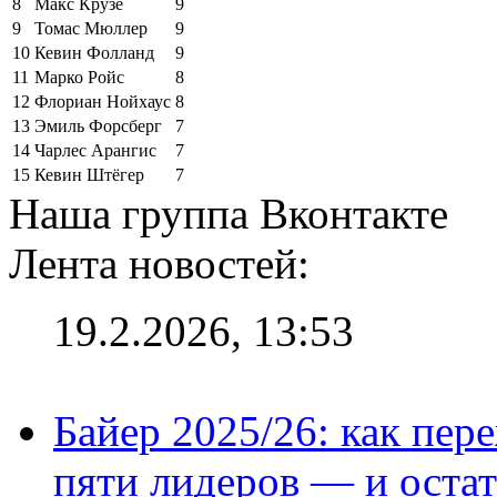
8
Макс Крузе
9
9
Томас Мюллер
9
10
Кевин Фолланд
9
11
Марко Ройс
8
12
Флориан Нойхаус
8
13
Эмиль Форсберг
7
14
Чарлес Арангис
7
15
Кевин Штёгер
7
Наша группа Вконтакте
Лента новостей:
19.2.2026, 13:53
Байер 2025/26: как пер
пяти лидеров — и остат