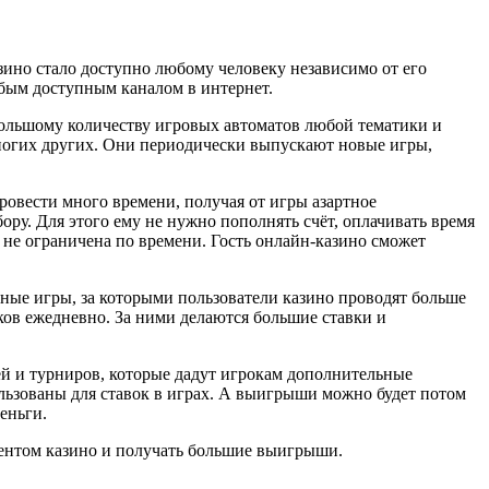
зино стало доступно любому человеку независимо от его
бым доступным каналом в интернет.
большому количеству игровых автоматов любой тематики и
 многих других. Они периодически выпускают новые игры,
ровести много времени, получая от игры азартное
ору. Для этого ему не нужно пополнять счёт, оплачивать время
 не ограничена по времени. Гость онлайн-казино сможет
ные игры, за которыми пользователи казино проводят больше
ов ежедневно. За ними делаются большие ставки и
ей и турниров, которые дадут игрокам дополнительные
ользованы для ставок в играх. А выигрыши можно будет потом
еньги.
лиентом казино и получать большие выигрыши.