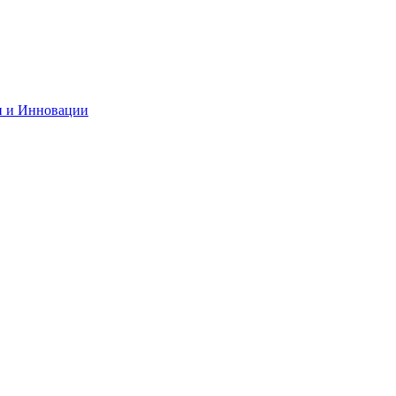
и и Инновации