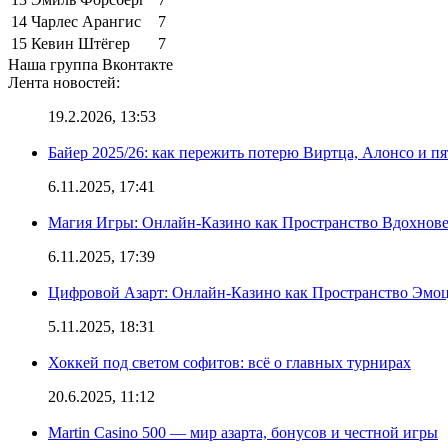
14
Чарлес Арангис
7
15
Кевин Штёгер
7
Наша группа Вконтакте
Лента новостей:
19.2.2026, 13:53
Байер 2025/26: как пережить потерю Виртца, Алонсо и п
6.11.2025, 17:41
Магия Игры: Онлайн-Казино как Пространство Вдохнов
6.11.2025, 17:39
Цифровой Азарт: Онлайн-Казино как Пространство Эмо
5.11.2025, 18:31
Хоккей под светом софитов: всё о главных турнирах
20.6.2025, 11:12
Martin Casino 500 — мир азарта, бонусов и честной игры