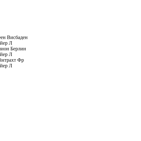
ен Висбаден
йер Л
нион Берлин
йер Л
йнтрахт Фр
йер Л