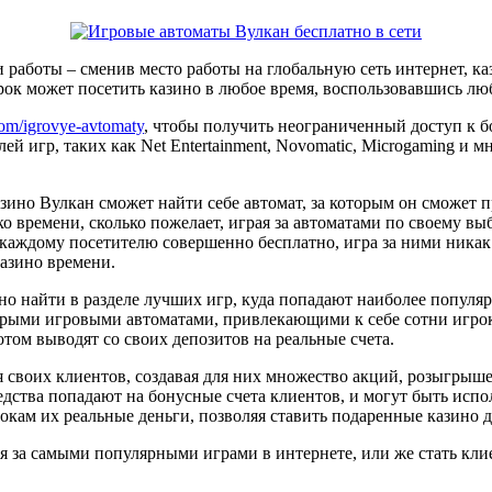
 работы – сменив место работы на глобальную сеть интернет, ка
рок может посетить казино в любое время, воспользовавшись лю
com/igrovye-avtomaty
, чтобы получить неограниченный доступ к 
й игр, таких как Net Entertainment, Novomatic, Microgaming и
ино Вулкан сможет найти себе автомат, за которым он сможет п
о времени, сколько пожелает, играя за автоматами по своему выб
 каждому посетителю совершенно бесплатно, игра за ними никак
казино времени.
 найти в разделе лучших игр, куда попадают наиболее популяр
рыми игровыми автоматами, привлекающими к себе сотни игрок
ом выводят со своих депозитов на реальные счета.
я своих клиентов, создавая для них множество акций, розыгрыш
едства попадают на бонусные счета клиентов, и могут быть исп
окам их реальные деньги, позволяя ставить подаренные казино д
рая за самыми популярными играми в интернете, или же стать к