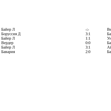
Байер Л
-:-
Ве
Боруссия Д
3:1
Ба
Байер Л
1:1
У
Вердер
0:0
Ба
Байер Л
3:1
А
Бавария
2:0
Ба