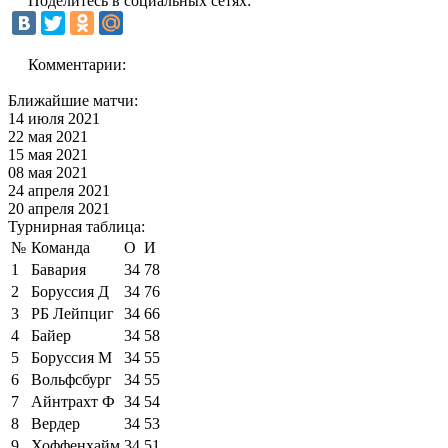
Поделитесь в социальных сетях:
Комментарии:
Ближайшие матчи:
14 июля 2021
22 мая 2021
15 мая 2021
08 мая 2021
24 апреля 2021
20 апреля 2021
Турнирная таблица:
№
Команда
О
И
1
Бавария
34
78
2
Боруссия Д
34
76
3
РБ Лейпциг
34
66
4
Байер
34
58
5
Боруссия М
34
55
6
Вольфсбург
34
55
7
Айнтрахт Ф
34
54
8
Вердер
34
53
9
Хоффенхайм
34
51