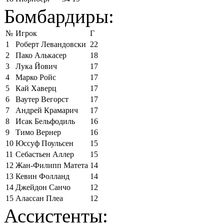
Бомбардиры:
№
Игрок
Г
1
Роберт Левандовски
22
2
Пако Алькасер
18
3
Лука Йович
17
4
Марко Ройс
17
5
Кай Хаверц
17
6
Ваутер Вегорст
17
7
Андрей Крамарич
17
8
Исак Бельфодиль
16
9
Тимо Вернер
16
10
Юссуф Поульсен
15
11
Себастьен Аллер
15
12
Жан-Филипп Матета
14
13
Кевин Фолланд
14
14
Джейдон Санчо
12
15
Алассан Плеа
12
Ассистенты: