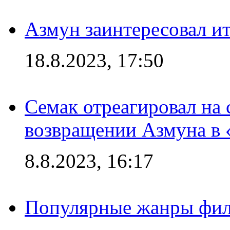
Азмун заинтересовал и
18.8.2023, 17:50
Семак отреагировал на
возвращении Азмуна в 
8.8.2023, 16:17
Популярные жанры фил