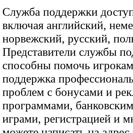
Служба поддержки доступ
включая английский, неме
норвежский, русский, пол
Представители службы по
способны помочь игрокам
поддержка профессиональн
проблем с бонусами и ре
программами, банковски
играми, регистрацией и м
можете написать на адрес