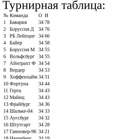
Турнирная таблица:
№
Команда
О
И
1
Бавария
34
78
2
Боруссия Д
34
76
3
РБ Лейпциг
34
66
4
Байер
34
58
5
Боруссия М
34
55
6
Вольфсбург
34
55
7
Айнтрахт Ф
34
54
8
Вердер
34
53
9
Хоффенхайм
34
51
10
Фортуна
34
44
11
Герта
34
43
12
Майнц
34
43
13
Фрайбург
34
36
14
Шальке-04
34
33
15
Аугсбург
34
32
16
Штутгарт
34
28
17
Ганновер-96
34
21
18
Нюрнберг
34
19