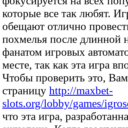
фокусируется на всех поп
которые все так любят. И
обещают отлично провест
похмелья после длинной н
фанатом игровых автомато
месте, так как эта игра в
Чтобы проверить это, Вам
страницу
http://maxbet-
slots.org/lobby/games/igroso
что эта игра, разработанн