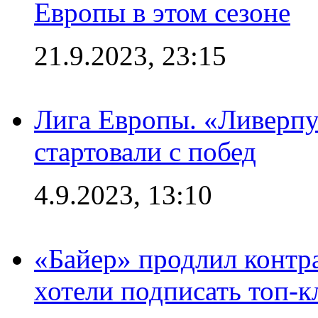
Европы в этом сезоне
21.9.2023, 23:15
Лига Европы. «Ливерпу
стартовали с побед
4.9.2023, 13:10
«Байер» продлил контра
хотели подписать топ-