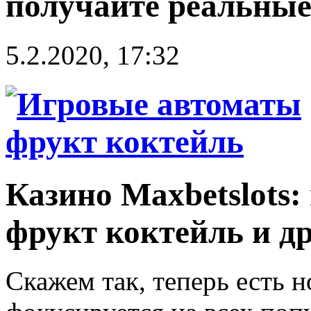
получайте реальные
5.2.2020, 17:32
Казино Maxbetslots
фрукт коктейль и д
Скажем так, теперь есть н