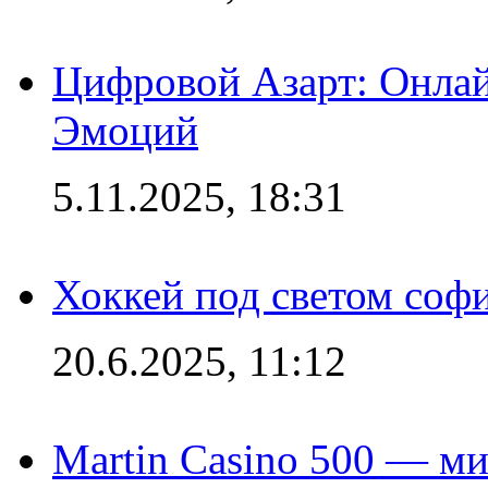
Цифровой Азарт: Онлай
Эмоций
5.11.2025, 18:31
Хоккей под светом софи
20.6.2025, 11:12
Martin Casino 500 — ми