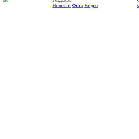
Новости
Фото
Видео