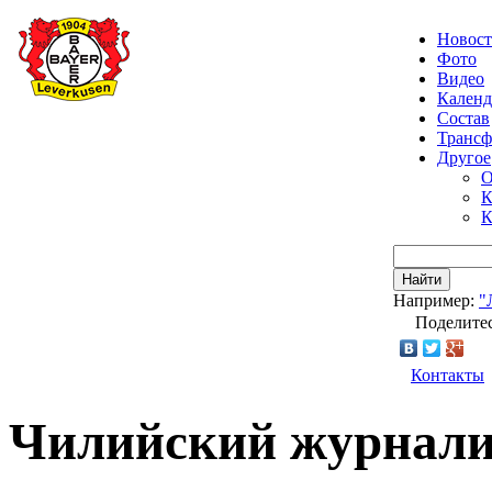
Новос
Фото
Видео
Календ
Состав
Транс
Другое
О
К
К
Найти
Например:
"
Поделитес
Контакты
Чилийский журнали