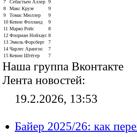
7
Себастьен Аллер
9
8
Макс Крузе
9
9
Томас Мюллер
9
10
Кевин Фолланд
9
11
Марко Ройс
8
12
Флориан Нойхаус
8
13
Эмиль Форсберг
7
14
Чарлес Арангис
7
15
Кевин Штёгер
7
Наша группа Вконтакте
Лента новостей:
19.2.2026, 13:53
Байер 2025/26: как пер