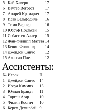
5
Кай Хаверц
17
6
Ваутер Вегорст
17
7
Андрей Крамарич
17
8
Исак Бельфодиль
16
9
Тимо Вернер
16
10
Юссуф Поульсен
15
11
Себастьен Аллер
15
12
Жан-Филипп Матета
14
13
Кевин Фолланд
14
14
Джейдон Санчо
12
15
Алассан Плеа
12
Ассистенты:
№
Игрок
П
1
Джейдон Санчо
14
2
Йозуа Киммих
13
3
Юлиан Брандт
11
4
Торган Азар
10
5
Филип Костич
10
6
Керем Демирбай
9