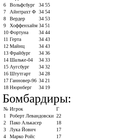
6
Вольфсбург
34
55
7
Айнтрахт Ф
34
54
8
Вердер
34
53
9
Хоффенхайм
34
51
10
Фортуна
34
44
11
Герта
34
43
12
Майнц
34
43
13
Фрайбург
34
36
14
Шальке-04
34
33
15
Аугсбург
34
32
16
Штутгарт
34
28
17
Ганновер-96
34
21
18
Нюрнберг
34
19
Бомбардиры:
№
Игрок
Г
1
Роберт Левандовски
22
2
Пако Алькасер
18
3
Лука Йович
17
4
Марко Ройс
17