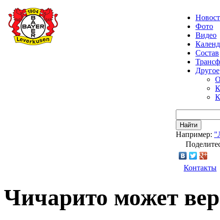
Новос
Фото
Видео
Календ
Состав
Транс
Другое
О
К
К
Найти
Например:
"
Поделитес
Контакты
Чичарито может вер