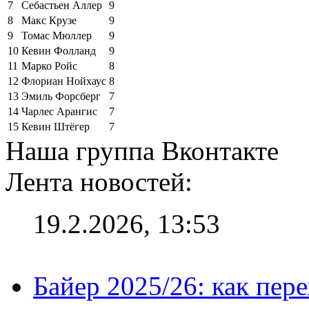
7
Себастьен Аллер
9
8
Макс Крузе
9
9
Томас Мюллер
9
10
Кевин Фолланд
9
11
Марко Ройс
8
12
Флориан Нойхаус
8
13
Эмиль Форсберг
7
14
Чарлес Арангис
7
15
Кевин Штёгер
7
Наша группа Вконтакте
Лента новостей:
19.2.2026, 13:53
Байер 2025/26: как пер