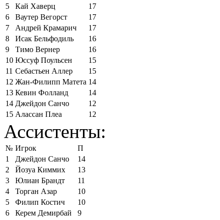
5
Кай Хаверц
17
6
Ваутер Вегорст
17
7
Андрей Крамарич
17
8
Исак Бельфодиль
16
9
Тимо Вернер
16
10
Юссуф Поульсен
15
11
Себастьен Аллер
15
12
Жан-Филипп Матета
14
13
Кевин Фолланд
14
14
Джейдон Санчо
12
15
Алассан Плеа
12
Ассистенты:
№
Игрок
П
1
Джейдон Санчо
14
2
Йозуа Киммих
13
3
Юлиан Брандт
11
4
Торган Азар
10
5
Филип Костич
10
6
Керем Демирбай
9