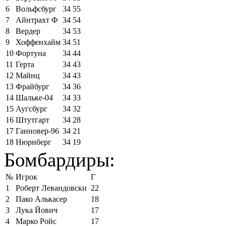
6
Вольфсбург
34
55
7
Айнтрахт Ф
34
54
8
Вердер
34
53
9
Хоффенхайм
34
51
10
Фортуна
34
44
11
Герта
34
43
12
Майнц
34
43
13
Фрайбург
34
36
14
Шальке-04
34
33
15
Аугсбург
34
32
16
Штутгарт
34
28
17
Ганновер-96
34
21
18
Нюрнберг
34
19
Бомбардиры:
№
Игрок
Г
1
Роберт Левандовски
22
2
Пако Алькасер
18
3
Лука Йович
17
4
Марко Ройс
17