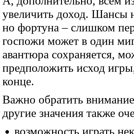
А, дополнительно, всем 
увеличить доход. Шансы н
но фортуна – слишком пе
госпожи может в один ми
авантюра сохраняется, мо
предположить исход игры,
конце.
Важно обратить внимание 
другие значения также оч
возможность играть не