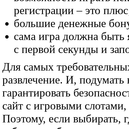
регистрации – это плюс
большие денежные бону
сама игра должна быть 
с первой секунды и за
Для самых требовательных
развлечение. И, подумать
гарантировать безопаснос
сайт с игровыми слотами,
Поэтому, если выбирать, гд