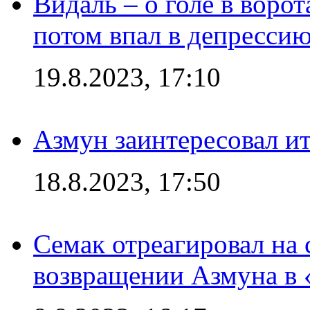
Видаль – о голе в ворот
потом впал в депрессию
19.8.2023, 17:10
Азмун заинтересовал и
18.8.2023, 17:50
Семак отреагировал на
возвращении Азмуна в 