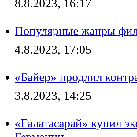
8.8.2023, 16:17
Популярные жанры фил
4.8.2023, 17:05
«Байер» продлил контр
3.8.2023, 14:25
«Галатасарай» купил э
Германии