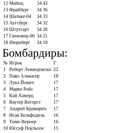
12
Майнц
34
43
13
Фрайбург
34
36
14
Шальке-04
34
33
15
Аугсбург
34
32
16
Штутгарт
34
28
17
Ганновер-96
34
21
18
Нюрнберг
34
19
Бомбардиры:
№
Игрок
Г
1
Роберт Левандовски
22
2
Пако Алькасер
18
3
Лука Йович
17
4
Марко Ройс
17
5
Кай Хаверц
17
6
Ваутер Вегорст
17
7
Андрей Крамарич
17
8
Исак Бельфодиль
16
9
Тимо Вернер
16
10
Юссуф Поульсен
15