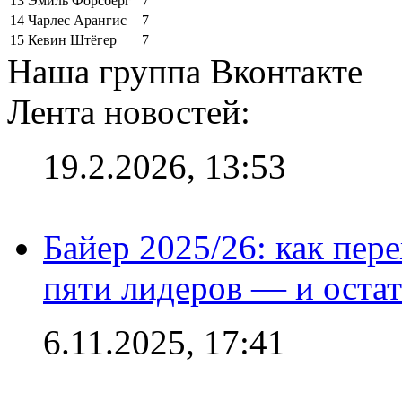
13
Эмиль Форсберг
7
14
Чарлес Арангис
7
15
Кевин Штёгер
7
Наша группа Вконтакте
Лента новостей:
19.2.2026, 13:53
Байер 2025/26: как пер
пяти лидеров — и остат
6.11.2025, 17:41