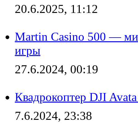
20.6.2025, 11:12
Martin Casino 500 — ми
игры
27.6.2024, 00:19
Квадрокоптер DJI Avat
7.6.2024, 23:38