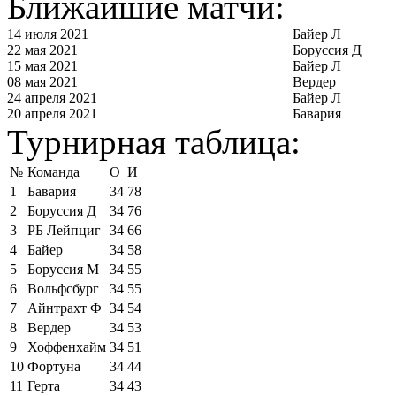
Ближайшие матчи:
14 июля 2021
Байер Л
22 мая 2021
Боруссия Д
15 мая 2021
Байер Л
08 мая 2021
Вердер
24 апреля 2021
Байер Л
20 апреля 2021
Бавария
Турнирная таблица:
№
Команда
О
И
1
Бавария
34
78
2
Боруссия Д
34
76
3
РБ Лейпциг
34
66
4
Байер
34
58
5
Боруссия М
34
55
6
Вольфсбург
34
55
7
Айнтрахт Ф
34
54
8
Вердер
34
53
9
Хоффенхайм
34
51
10
Фортуна
34
44
11
Герта
34
43