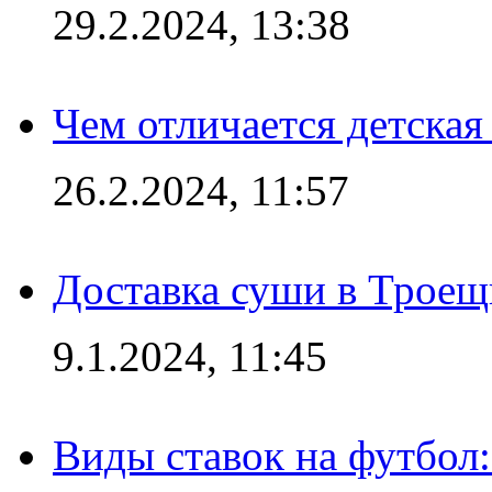
29.2.2024, 13:38
Чем отличается детская
26.2.2024, 11:57
Доставка суши в Троещ
9.1.2024, 11:45
Виды ставок на футбол