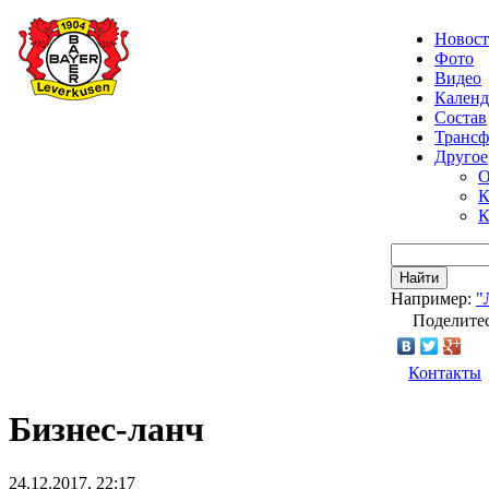
Новос
Фото
Видео
Календ
Состав
Транс
Другое
О
К
К
Найти
Например:
"
Поделитес
Контакты
Бизнес-ланч
24.12.2017, 22:17