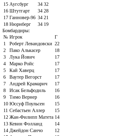
15
Аугсбург
34
32
16
Штутгарт
34
28
17
Ганновер-96
34
21
18
Нюрнберг
34
19
Бомбардиры:
№
Игрок
Г
1
Роберт Левандовски
22
2
Пако Алькасер
18
3
Лука Йович
17
4
Марко Ройс
17
5
Кай Хаверц
17
6
Ваутер Вегорст
17
7
Андрей Крамарич
17
8
Исак Бельфодиль
16
9
Тимо Вернер
16
10
Юссуф Поульсен
15
11
Себастьен Аллер
15
12
Жан-Филипп Матета
14
13
Кевин Фолланд
14
14
Джейдон Санчо
12