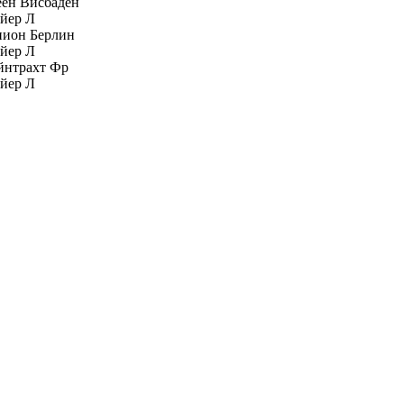
ен Висбаден
йер Л
нион Берлин
йер Л
йнтрахт Фр
йер Л