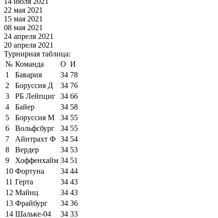
14 июля 2021
22 мая 2021
15 мая 2021
08 мая 2021
24 апреля 2021
20 апреля 2021
Турнирная таблица:
№
Команда
О
И
1
Бавария
34
78
2
Боруссия Д
34
76
3
РБ Лейпциг
34
66
4
Байер
34
58
5
Боруссия М
34
55
6
Вольфсбург
34
55
7
Айнтрахт Ф
34
54
8
Вердер
34
53
9
Хоффенхайм
34
51
10
Фортуна
34
44
11
Герта
34
43
12
Майнц
34
43
13
Фрайбург
34
36
14
Шальке-04
34
33