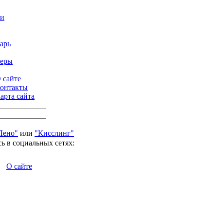
ти
арь
феры
 сайте
онтакты
арта сайта
Лено"
или
"Кисслинг"
ь в социальных сетях:
О сайте