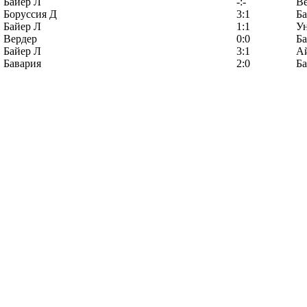
Байер Л
-:-
Ве
Боруссия Д
3:1
Ба
Байер Л
1:1
У
Вердер
0:0
Ба
Байер Л
3:1
А
Бавария
2:0
Ба