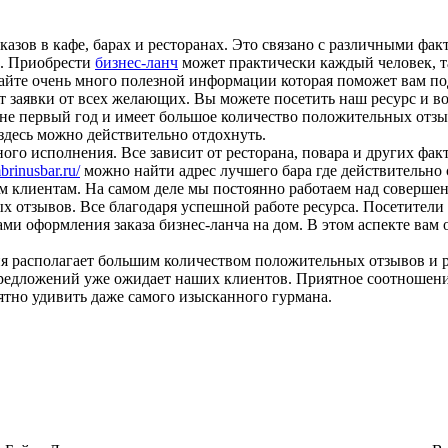
казов в кафе, барах и ресторанах. Это связано с различными ф
а. Приобрести
бизнес-ланч
может практически каждый человек, та
 сайте очень много полезной информации которая поможет вам п
 заявки от всех желающих. Вы можете посетить наш ресурс и в
 не первый год и имеет большое количество положительных отзы
 здесь можно действительно отдохнуть.
ого исполнения. Все зависит от ресторана, повара и других факт
rinusbar.ru/
можно найти адрес лучшего бара где действительно
м клиентам. На самом деле мы постоянно работаем над совершен
ых отзывов. Все благодаря успешной работе ресурса. Посетител
ми оформления заказа бизнес-ланча на дом. В этом аспекте вам 
ия располагает большим количеством положительных отзывов и 
дложений уже ожидает наших клиентов. Приятное соотношение ц
ятно удивить даже самого изысканного гурмана.