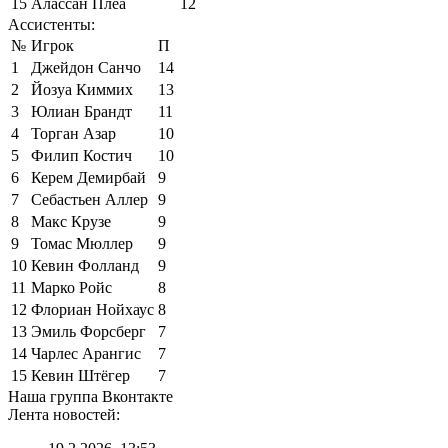
15
Алассан Плеа
12
Ассистенты:
№
Игрок
П
1
Джейдон Санчо
14
2
Йозуа Киммих
13
3
Юлиан Брандт
11
4
Торган Азар
10
5
Филип Костич
10
6
Керем Демирбай
9
7
Себастьен Аллер
9
8
Макс Крузе
9
9
Томас Мюллер
9
10
Кевин Фолланд
9
11
Марко Ройс
8
12
Флориан Нойхаус
8
13
Эмиль Форсберг
7
14
Чарлес Арангис
7
15
Кевин Штёгер
7
Наша группа Вконтакте
Лента новостей: