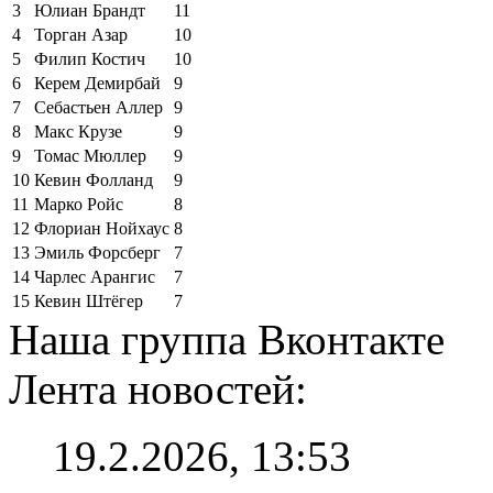
3
Юлиан Брандт
11
4
Торган Азар
10
5
Филип Костич
10
6
Керем Демирбай
9
7
Себастьен Аллер
9
8
Макс Крузе
9
9
Томас Мюллер
9
10
Кевин Фолланд
9
11
Марко Ройс
8
12
Флориан Нойхаус
8
13
Эмиль Форсберг
7
14
Чарлес Арангис
7
15
Кевин Штёгер
7
Наша группа Вконтакте
Лента новостей:
19.2.2026, 13:53