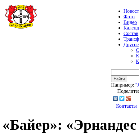
Новос
Фото
Видео
Календ
Состав
Транс
Другое
О
К
К
Найти
Например:
"
Поделитес
Контакты
«Байер»: «Эрнандес 