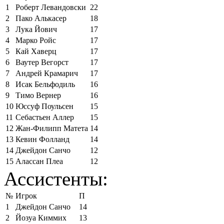
1
Роберт Левандовски
22
2
Пако Алькасер
18
3
Лука Йович
17
4
Марко Ройс
17
5
Кай Хаверц
17
6
Ваутер Вегорст
17
7
Андрей Крамарич
17
8
Исак Бельфодиль
16
9
Тимо Вернер
16
10
Юссуф Поульсен
15
11
Себастьен Аллер
15
12
Жан-Филипп Матета
14
13
Кевин Фолланд
14
14
Джейдон Санчо
12
15
Алассан Плеа
12
Ассистенты:
№
Игрок
П
1
Джейдон Санчо
14
2
Йозуа Киммих
13