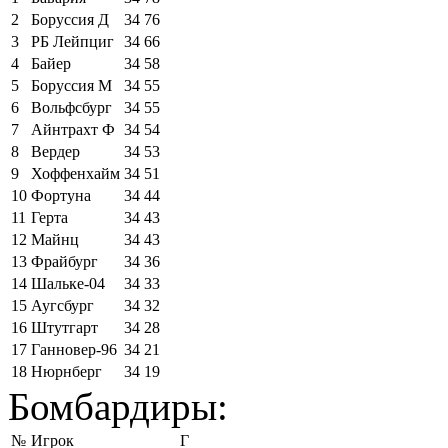
2
Боруссия Д
34
76
3
РБ Лейпциг
34
66
4
Байер
34
58
5
Боруссия М
34
55
6
Вольфсбург
34
55
7
Айнтрахт Ф
34
54
8
Вердер
34
53
9
Хоффенхайм
34
51
10
Фортуна
34
44
11
Герта
34
43
12
Майнц
34
43
13
Фрайбург
34
36
14
Шальке-04
34
33
15
Аугсбург
34
32
16
Штутгарт
34
28
17
Ганновер-96
34
21
18
Нюрнберг
34
19
Бомбардиры:
№
Игрок
Г